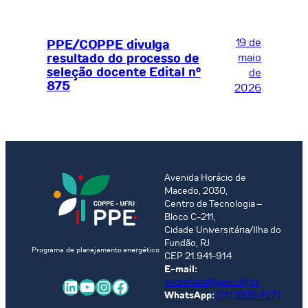
19 de
PPE/COPPE divulga
resultado do processo de
maio
seleção docente Edital nº
de
875
2026
Avenida Horácio de
Macedo, 2030,
Centro de Tecnologia –
Bloco C-211,
Cidade Universitária/Ilha do
Fundão, RJ
Programa de planejamento energético
CEP 21.941-914
E-mail:
LinkedIn
Youtube
Instagram
Facebook
secretaria@ppe.ufrj.br
WhatsApp:
(21) 3938-1571