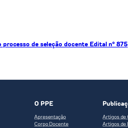
processo de seleção docente Edital nº 875
O PPE
Publica
Apresentação
Artigos de
Corpo Docente
Artigos de