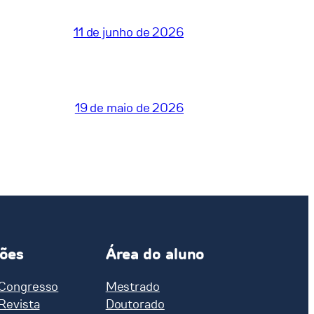
11 de junho de 2026
19 de maio de 2026
ções
Área do aluno
 Congresso
Mestrado
 Revista
Doutorado