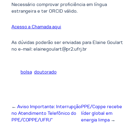
Necessário comprovar proficiência em língua
estrangeira e ter ORCID válido. ​
Acesso a Chamada aqui
As dúvidas poderão ser enviadas para Elaine Goulart
no e-mail: elainegoulart@pr2.ufrj.br
bolsa
doutorado
←
Aviso Importante: Interrupção
PPE/Coppe recebe
no Atendimento Telefônico do
líder global em
PPE/COPPE/UFRJ”
energia limpa
→