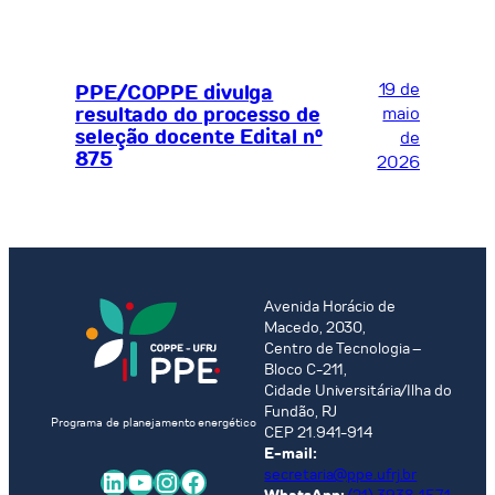
19 de
PPE/COPPE divulga
resultado do processo de
maio
seleção docente Edital nº
de
875
2026
Avenida Horácio de
Macedo, 2030,
Centro de Tecnologia –
Bloco C-211,
Cidade Universitária/Ilha do
Fundão, RJ
Programa de planejamento energético
CEP 21.941-914
E-mail:
LinkedIn
Youtube
Instagram
Facebook
secretaria@ppe.ufrj.br