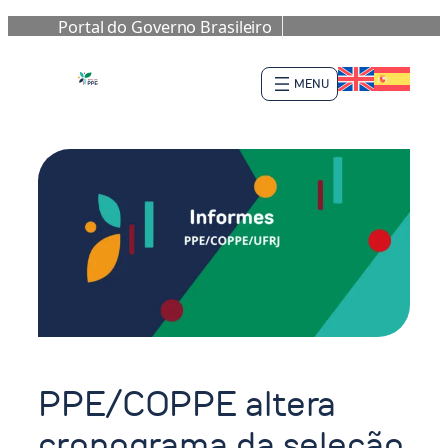
Portal do Governo Brasileiro
Pular
para
o
conteúdo
PPE/COPPE altera
cronograma da seleção