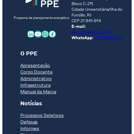
Bloco C-211,
Cidade Universitária/Ilha do
Fundão, RJ
Programa de planejamento energético
CEP 21.941-914
E-mail:
LinkedIn
Youtube
Instagram
Facebook
secretaria@ppe.ufrj.br
WhatsApp:
(21) 3938-1571
O PPE
Apresentação
Corpo Docente
Administrativo
Infraestrutura
Manual da Marca
Notícias
Processos Seletivos
Defesas
Informes