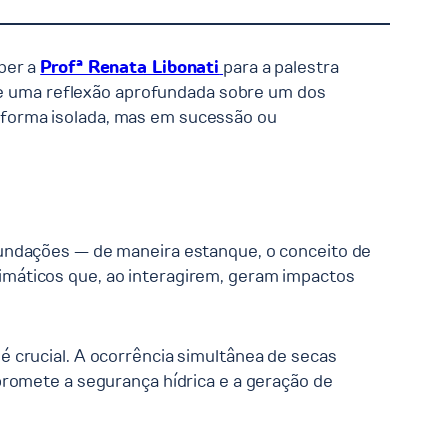
eber a
Profª Renata Libonati
para a palestra
e uma reflexão aprofundada sobre um dos
 forma isolada, mas em sucessão ou
nundações — de maneira estanque, o conceito de
limáticos que, ao interagirem, geram impactos
 crucial. A ocorrência simultânea de secas
promete a segurança hídrica e a geração de