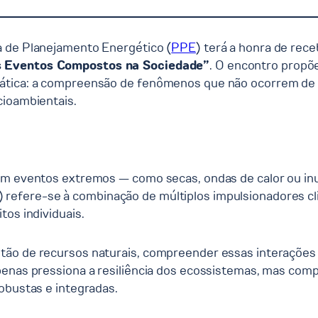
a de Planejamento Energético (
PPE
) terá a honra de rec
s Eventos Compostos na Sociedade”
. O encontro propõ
mática: a compreensão de fenômenos que não ocorrem de
cioambientais.
sam eventos extremos — como secas, ondas de calor ou i
) refere-se à combinação de múltiplos impulsionadores c
tos individuais.
ão de recursos naturais, compreender essas interações é
penas pressiona a resiliência dos ecossistemas, mas com
obustas e integradas.