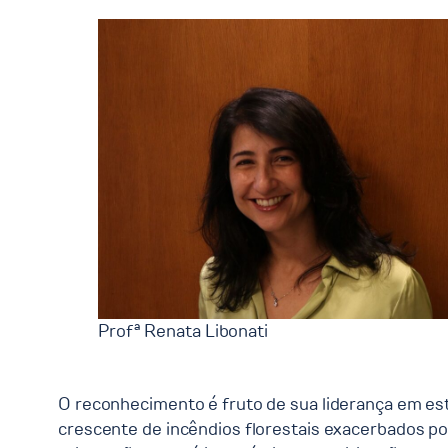
Profª Renata Libonati
O reconhecimento é fruto de sua liderança em est
crescente de incêndios florestais exacerbados por