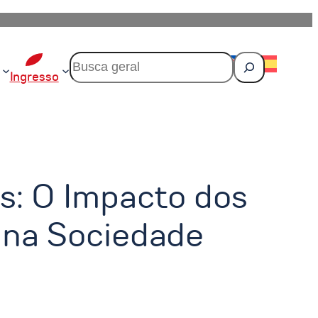
P
e
Ingresso
s
q
u
i
s
a
r
s: O Impacto dos
 na Sociedade