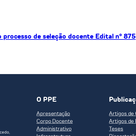
processo de seleção docente Edital nº 875
O PPE
Publica
Apresentação
Artigos de
Corpo Docente
Artigos de
Administrativo
Teses
cedo,