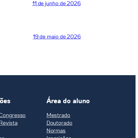
11 de junho de 2026
19 de maio de 2026
ções
Área do aluno
 Congresso
Mestrado
 Revista
Doutorado
Normas