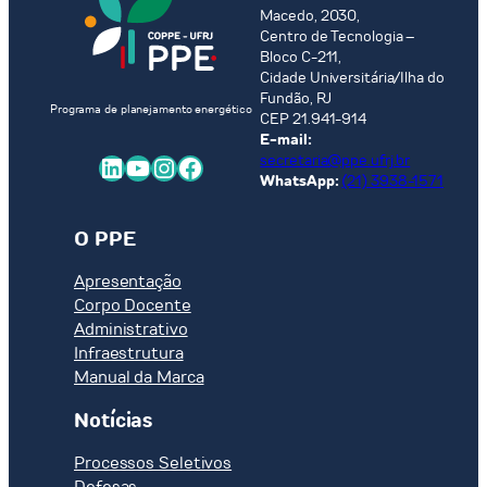
Macedo, 2030,
Centro de Tecnologia –
Bloco C-211,
Cidade Universitária/Ilha do
Fundão, RJ
Programa de planejamento energético
CEP 21.941-914
E-mail:
LinkedIn
Youtube
Instagram
Facebook
secretaria@ppe.ufrj.br
WhatsApp:
(21) 3938-1571
O PPE
Apresentação
Corpo Docente
Administrativo
Infraestrutura
Manual da Marca
Notícias
Processos Seletivos
Defesas