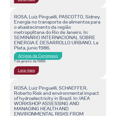
ENERGY
Luxemborg,
ROSA,
AND
1986.
Luiz
THE
Pinguelli,
ROSA, Luiz Pinguelli, PASCOTTO, Sidney.
ECOSYSTEM,
Energia no transporte de alimentos para
LINS,
Montevidéu,
o abastecimento da região
Marcos
1986.
metropolitana do Rio de Janeiro. In:
Estellita.
Proceedings…
SEMINÁRIO INTERNACIONAL SOBRE
Energia
Montevidéu:
ENERGIA E DESARROLLO URBANO, La
para
UNESCO,
Plata, junio 1986.
o
1986.
meio
Artigos de Congresso
(Coleção
urbano:
1 de janeiro de 1986
FINEP
aspectos
/
:
Leia mais
do
PNUD
ROSA,
Rio
/
Luiz
de
UNESCO.
Pinguelli,
ROSA, Luiz Pinguelli, SCHAEFFER,
Janeiro.
Capacitação
Roberto Risk and environmental impact
PASCOTTO,
In:
of hydroelectricity in Brazil. In: IAEA
para
Sidney.
SEMINÁRIO
WORKSHOP ASSESSING AND
a
Energia
INTERNACIONAL
MANAGING HEALTH AND
Tomada
no
SOBRE
ENVIRONMENTAL RISKS FROM
de
transporte