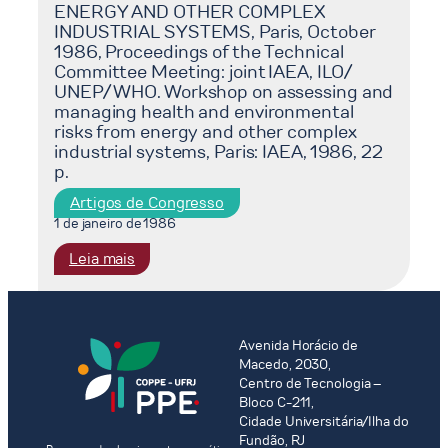
ENERGIA
ENERGY AND OTHER COMPLEX
Decisões
de
INDUSTRIAL SYSTEMS, Paris, October
E
na
alimentos
1986, Proceedings of the Technical
DESARROLLO
Área
para
Committee Meeting: joint IAEA, ILO/
URBANO,
de
o
UNEP/ WHO. Workshop on assessing and
La
Energia).
abastecimento
managing health and environmental
Plata,
risks from energy and other complex
da
junio
industrial systems, Paris: IAEA, 1986, 22
região
1986.
p.
metropolitana
do
Artigos de Congresso
Rio
1 de janeiro de 1986
de
:
Leia mais
Janeiro.
ROSA,
In:
Luiz
SEMINÁRIO
Pinguelli,
INTERNACIONAL
SCHAEFFER,
Avenida Horácio de
SOBRE
Macedo, 2030,
Roberto
ENERGIA
Centro de Tecnologia –
Risk
E
Bloco C-211,
and
DESARROLLO
Cidade Universitária/Ilha do
environmental
URBANO,
Fundão, RJ