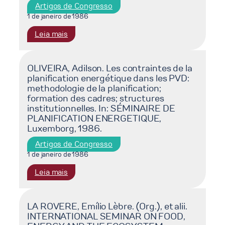
Artigos de Congresso
1 de janeiro de 1986
:
Leia mais
ARAÚJO,
João
Lizardo
OLIVEIRA, Adilson. Les contraintes de la
planification energétique dans les PVD:
Rodrigues
methodologie de la planification;
Hermes
formation des cadres; structures
Brasil:
institutionnelles. In: SÉMINAIRE DE
Alcohol
PLANIFICATION ENERGETIQUE,
at
Luxemborg, 1986.
the
crossroads.
Artigos de Congresso
In:
1 de janeiro de 1986
WORLD
:
Leia mais
CONFERENCE
OLIVEIRA,
ON
Adilson.
ENERGY
Les
LA ROVERE, Emílio Lèbre. (Org.), et alii.
AND
INTERNATIONAL SEMINAR ON FOOD,
contraintes
AGRICULTURE,