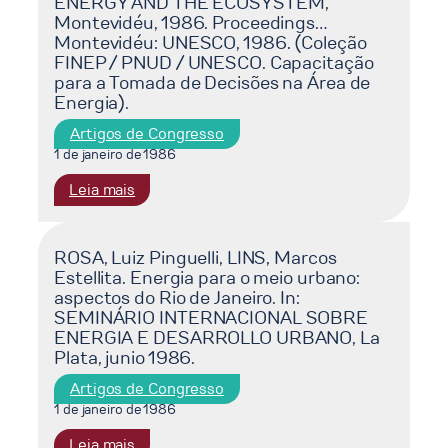
ENERGY AND THE ECOSYSTEM,
de
2,
Montevidéu, 1986. Proceedings…
la
Brescia,
Montevidéu: UNESCO, 1986. (Coleção
planification
1986.
FINEP / PNUD / UNESCO. Capacitação
energétique
9
para a Tomada de Decisões na Área de
dans
Energia).
p.
les
Artigos de Congresso
PVD:
1 de janeiro de 1986
methodologie
de
:
Leia mais
la
LA
planification;
ROVERE,
formation
Emílio
ROSA, Luiz Pinguelli, LINS, Marcos
des
Estellita. Energia para o meio urbano:
Lèbre.
cadres;
aspectos do Rio de Janeiro. In:
(Org.),
structures
SEMINÁRIO INTERNACIONAL SOBRE
et
institutionnelles.
ENERGIA E DESARROLLO URBANO, La
alii.
In:
Plata, junio 1986.
INTERNATIONAL
SÉMINAIRE
SEMINAR
Artigos de Congresso
DE
ON
1 de janeiro de 1986
PLANIFICATION
FOOD,
ENERGETIQUE,
:
Leia mais