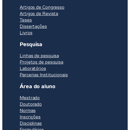
SYSTEMS,
Artigos de Congresso
Paris,
Artigos de Revista
October
Teses
1986,
Dissertações
Proceedings
Livros
of
Pesquisa
the
Technical
Linhas de pesquisa
Committee
Projetos de pesquisa
Meeting:
Laboratórios
joint
Parcerias Institucionais
IAEA,
ILO/
Área do aluno
UNEP/
WHO.
Mestrado
Workshop
Doutorado
on
Normas
assessing
Inscrições
and
Disciplinas
managing
Formulários