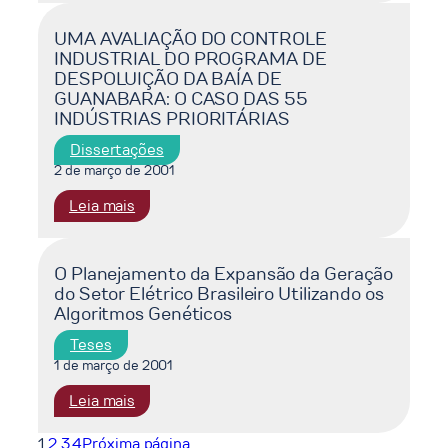
REESTRUTURAÇÃO
e
DO
UMA AVALIAÇÃO DO CONTROLE
a
INDUSTRIAL DO PROGRAMA DE
SETOR
atratividade
DESPOLUIÇÃO DA BAÍA DE
PETROLÍFERO
do
GUANABARA: O CASO DAS 55
NO
mercado
INDÚSTRIAS PRIORITÁRIAS
BRASIL:
brasileiro
A
Dissertações
QUESTÃO
2 de março de 2001
DA
:
Leia mais
TRIBUTAÇÃO
UMA
AVALIAÇÃO
DO
O Planejamento da Expansão da Geração
do Setor Elétrico Brasileiro Utilizando os
CONTROLE
Algoritmos Genéticos
INDUSTRIAL
DO
Teses
PROGRAMA
1 de março de 2001
DE
:
Leia mais
DESPOLUIÇÃO
O
DA
1
2
3
4
Próxima página
Planejamento
BAÍA