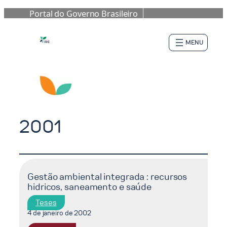
Portal do Governo Brasileiro
Pular
para
o
conteúdo
2001
Gestão ambiental integrada : recursos
hidricos, saneamento e saúde
Teses
4 de janeiro de 2002