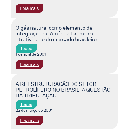
energia
:
Leia mais
elétrica
Valoração
em
econômica
sistemas
de
O gás natural como elemento de
eletromecânicos
integração na América Latina, e a
um
:
atratividade do mercado brasileiro
bem
análise
ambiental
de
Teses
:
alternativas
1 de abril de 2001
o
para
:
Leia mais
caso
seu
O
da
melhor
gás
reserva
aproveitamento
natural
A REESTRUTURAÇÃO DO SETOR
natural
PETROLÍFERO NO BRASIL: A QUESTÃO
como
de
DA TRIBUTAÇÃO
elemento
Paracas
de
Teses
integração
22 de março de 2001
na
:
Leia mais
América
A
Latina,