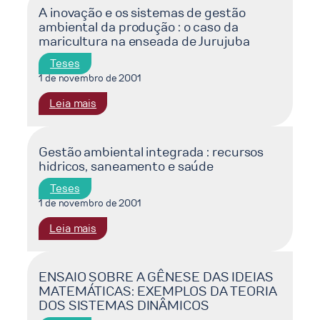
e
e
A inovação e os sistemas de gestão
ambiental da produção : o caso da
negociação,
avaliação
maricultura na enseada de Jurujuba
para
de
uma
sua
Teses
política
influência
1 de novembro de 2001
local
no
:
Leia mais
de
desempenho
A
meio
econômico
inovação
ambiente
das
e
Gestão ambiental integrada : recursos
empresas
hidricos, saneamento e saúde
os
sistemas
Teses
de
1 de novembro de 2001
gestão
:
Leia mais
ambiental
Gestão
da
ambiental
produção
integrada
:
ENSAIO SOBRE A GÊNESE DAS IDEIAS
MATEMÁTICAS: EXEMPLOS DA TEORIA
:
o
DOS SISTEMAS DINÂMICOS
recursos
caso