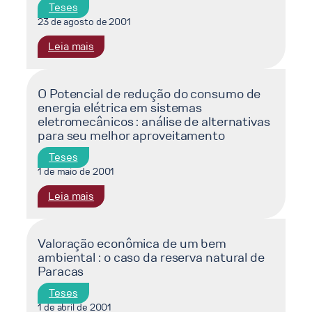
hidricos,
da
Teses
saneamento
maricultura
23 de agosto de 2001
e
na
:
Leia mais
saúde
enseada
ENSAIO
de
SOBRE
Jurujuba
A
O Potencial de redução do consumo de
energia elétrica em sistemas
GÊNESE
eletromecânicos : análise de alternativas
DAS
para seu melhor aproveitamento
IDEIAS
MATEMÁTICAS:
Teses
EXEMPLOS
1 de maio de 2001
DA
:
Leia mais
TEORIA
O
DOS
Potencial
SISTEMAS
de
Valoração econômica de um bem
DINÂMICOS
ambiental : o caso da reserva natural de
redução
Paracas
do
consumo
Teses
de
1 de abril de 2001