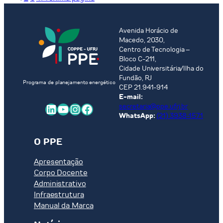
da
DE
Expansão
GUANABARA:
da
Avenida Horácio de
O
Macedo, 2030,
Geração
CASO
Centro de Tecnologia –
do
DAS
Bloco C-211,
Setor
55
Cidade Universitária/Ilha do
Elétrico
INDÚSTRIAS
Fundão, RJ
Programa de planejamento energético
Brasileiro
PRIORITÁRIAS
CEP 21.941-914
Utilizando
E-mail:
LinkedIn
Youtube
Instagram
Facebook
secretaria@ppe.ufrj.br
os
WhatsApp:
(21) 3938-1571
Algoritmos
Genéticos
O PPE
Apresentação
Corpo Docente
Administrativo
Infraestrutura
Manual da Marca