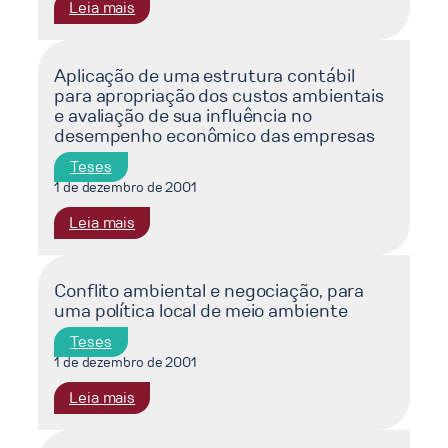
:
Leia mais
Gestão
ambiental
integrada
Aplicação de uma estrutura contábil
para apropriação dos custos ambientais
:
e avaliação de sua influência no
recursos
desempenho econômico das empresas
hidricos,
saneamento
Teses
e
1 de dezembro de 2001
saúde
:
Leia mais
Aplicação
de
uma
Conflito ambiental e negociação, para
uma política local de meio ambiente
estrutura
contábil
Teses
para
1 de dezembro de 2001
apropriação
:
Leia mais
dos
Conflito
custos
ambiental
ambientais