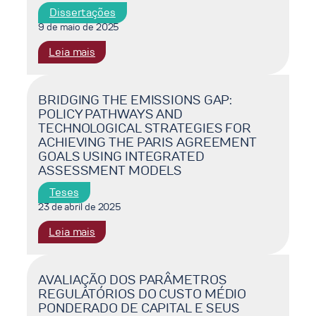
FONTES
Dissertações
RENOVÁVEIS
9 de maio de 2025
UTILIZANDO
:
Leia mais
MODELO
ANÁLISE
DE
DE
OTIMIZAÇÃO
RISCOS
BRIDGING THE EMISSIONS GAP:
PARA
POLICY PATHWAYS AND
CLIMÁTICOS
O
TECHNOLOGICAL STRATEGIES FOR
PARA
PLANEJAMENTO
ACHIEVING THE PARIS AGREEMENT
ADAPTAÇÃO
DA
GOALS USING INTEGRATED
NO
EXPANSÃO
ASSESSMENT MODELS
SETOR
DO
DE
Teses
SETOR
TRANSMISSÃO
23 de abril de 2025
ELÉTRICO
DE
BRASILEIRO
:
Leia mais
ENERGIA
NO
BRIDGING
ELÉTRICA
HORIZONTE
THE
NO
DECENAL
EMISSIONS
AVALIAÇÃO DOS PARÂMETROS
BRASIL
REGULATÓRIOS DO CUSTO MÉDIO
GAP:
PONDERADO DE CAPITAL E SEUS
POLICY