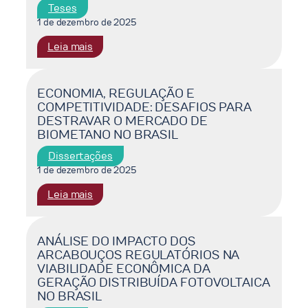
Teses
1 de dezembro de 2025
:
Leia mais
INSERÇÃO
DOS
ATRIBUTOS
ECONOMIA, REGULAÇÃO E
COMPETITIVIDADE: DESAFIOS PARA
SOCIOAMBIENTAIS
DESTRAVAR O MERCADO DE
DAS
BIOMETANO NO BRASIL
FONTES
DE
Dissertações
GERAÇÃO
1 de dezembro de 2025
NO
:
Leia mais
PLANEJAMENTO
ECONOMIA,
DA
REGULAÇÃO
EXPANSÃO
E
ANÁLISE DO IMPACTO DOS
DO
ARCABOUÇOS REGULATÓRIOS NA
COMPETITIVIDADE:
SISTEMA
VIABILIDADE ECONÔMICA DA
DESAFIOS
ELÉTRICO
GERAÇÃO DISTRIBUÍDA FOTOVOLTAICA
PARA
BRASILEIRO
NO BRASIL
DESTRAVAR