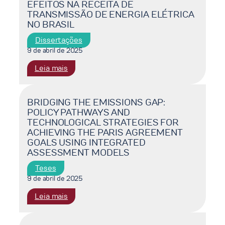
EFEITOS NA RECEITA DE
PATHWAYS
TRANSMISSÃO DE ENERGIA ELÉTRICA
AND
NO BRASIL
TECHNOLOGICAL
STRATEGIES
Dissertações
FOR
9 de abril de 2025
ACHIEVING
:
Leia mais
THE
AVALIAÇÃO
PARIS
DOS
AGREEMENT
PARÂMETROS
BRIDGING THE EMISSIONS GAP:
GOALS
POLICY PATHWAYS AND
REGULATÓRIOS
USING
TECHNOLOGICAL STRATEGIES FOR
DO
INTEGRATED
ACHIEVING THE PARIS AGREEMENT
CUSTO
ASSESSMENT
GOALS USING INTEGRATED
MÉDIO
MODELS
ASSESSMENT MODELS
PONDERADO
DE
Teses
CAPITAL
9 de abril de 2025
E
:
Leia mais
SEUS
BRIDGING
EFEITOS
THE
NA