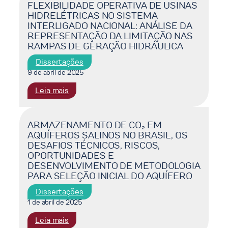
EMISSIONS
FLEXIBILIDADE OPERATIVA DE USINAS
RECEITA
HIDRELÉTRICAS NO SISTEMA
GAP:
DE
INTERLIGADO NACIONAL: ANÁLISE DA
POLICY
TRANSMISSÃO
REPRESENTAÇÃO DA LIMITAÇÃO NAS
PATHWAYS
DE
RAMPAS DE GERAÇÃO HIDRÁULICA
AND
ENERGIA
TECHNOLOGICAL
Dissertações
ELÉTRICA
STRATEGIES
9 de abril de 2025
NO
FOR
BRASIL
:
Leia mais
ACHIEVING
FLEXIBILIDADE
THE
OPERATIVA
PARIS
DE
ARMAZENAMENTO DE CO₂ EM
AGREEMENT
AQUÍFEROS SALINOS NO BRASIL, OS
USINAS
GOALS
DESAFIOS TÉCNICOS, RISCOS,
HIDRELÉTRICAS
USING
OPORTUNIDADES E
NO
INTEGRATED
DESENVOLVIMENTO DE METODOLOGIA
SISTEMA
ASSESSMENT
PARA SELEÇÃO INICIAL DO AQUÍFERO
INTERLIGADO
MODELS
NACIONAL:
Dissertações
ANÁLISE
1 de abril de 2025
DA
:
Leia mais
REPRESENTAÇÃO