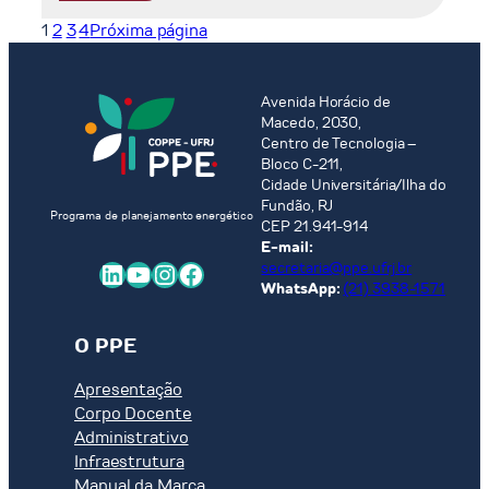
ARMAZENAMENTO
DA
1
2
3
4
Próxima página
DE
LIMITAÇÃO
CO₂
NAS
EM
RAMPAS
AQUÍFEROS
Avenida Horácio de
DE
Macedo, 2030,
SALINOS
GERAÇÃO
Centro de Tecnologia –
NO
HIDRÁULICA
Bloco C-211,
BRASIL,
Cidade Universitária/Ilha do
OS
Fundão, RJ
Programa de planejamento energético
DESAFIOS
CEP 21.941-914
TÉCNICOS,
E-mail:
LinkedIn
Youtube
Instagram
Facebook
secretaria@ppe.ufrj.br
RISCOS,
WhatsApp:
(21) 3938-1571
OPORTUNIDADES
E
DESENVOLVIMENTO
O PPE
DE
Apresentação
METODOLOGIA
Corpo Docente
PARA
Administrativo
SELEÇÃO
Infraestrutura
INICIAL
Manual da Marca
DO