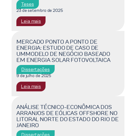
O
Teses
MERCADO
23 de setembro de 2025
DE
:
Leia mais
BIOMETANO
ANÁLISE
NO
DO
BRASIL
IMPACTO
MERCADO PONTO A PONTO DE
ENERGIA: ESTUDO DE CASO DE
DOS
UMMODELO DE NEGÓCIO BASEADO
ARCABOUÇOS
EM ENERGIA SOLAR FOTOVOLTAICA
REGULATÓRIOS
NA
Dissertações
VIABILIDADE
9 de julho de 2025
ECONÔMICA
:
Leia mais
DA
MERCADO
GERAÇÃO
PONTO
DISTRIBUÍDA
A
ANÁLISE TÉCNICO-ECONÔMICA DOS
FOTOVOLTAICA
ARRANJOS DE EÓLICAS OFFSHORE NO
PONTO
NO
LITORAL NORTE DO ESTADO DO RIO DE
DE
BRASIL
JANEIRO
ENERGIA:
ESTUDO
Dissertações