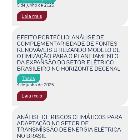
DE
9 de junho de 2025
CASO
:
Leia mais
DE
ANÁLISE
UMMODELO
TÉCNICO-
DE
ECONÔMICA
EFEITO PORTFÓLIO: ANÁLISE DE
NEGÓCIO
COMPLEMENTARIEDADE DE FONTES
DOS
BASEADO
RENOVÁVEIS UTILIZANDO MODELO DE
ARRANJOS
EM
OTIMIZAÇÃO PARA O PLANEJAMENTO
DE
ENERGIA
DA EXPANSÃO DO SETOR ELÉTRICO
EÓLICAS
SOLAR
BRASILEIRO NO HORIZONTE DECENAL
OFFSHORE
FOTOVOLTAICA
NO
Teses
LITORAL
4 de junho de 2025
NORTE
:
Leia mais
DO
EFEITO
ESTADO
PORTFÓLIO:
DO
ANÁLISE
ANÁLISE DE RISCOS CLIMÁTICOS PARA
RIO
ADAPTAÇÃO NO SETOR DE
DE
DE
TRANSMISSÃO DE ENERGIA ELÉTRICA
COMPLEMENTARIEDADE
JANEIRO
NO BRASIL
DE