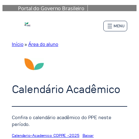
Portal do Governo Brasileiro
Pular
para
o
conteúdo
Início
»
Área do aluno
Calendário Acadêmico
Confira o calendário acadêmico do PPE neste
período.
Calendario-Academico_COPPE_-2025
Baixar