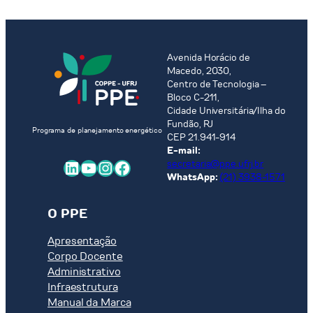
Avenida Horácio de
Macedo, 2030,
Centro de Tecnologia –
Bloco C-211,
Cidade Universitária/Ilha do
Fundão, RJ
Programa de planejamento energético
CEP 21.941-914
E-mail:
LinkedIn
Youtube
Instagram
Facebook
secretaria@ppe.ufrj.br
WhatsApp:
(21) 3938-1571
O PPE
Apresentação
Corpo Docente
Administrativo
Infraestrutura
Manual da Marca