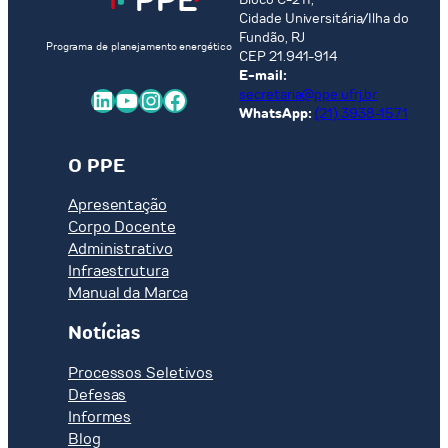
Cidade Universitária/Ilha do
Fundão, RJ
Programa de planejamento energético
CEP 21.941-914
E-mail:
LinkedIn
Youtube
Instagram
Facebook
secretaria@ppe.ufrj.br
WhatsApp:
(21) 3938-1571
O PPE
Apresentação
Corpo Docente
Administrativo
Infraestrutura
Manual da Marca
Notícias
Processos Seletivos
Defesas
Informes
Blog