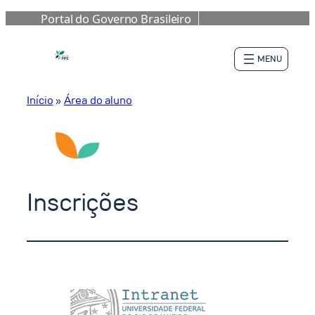
Portal do Governo Brasileiro
Pular
para
o
conteúdo
Início
»
Área do aluno
Inscrições