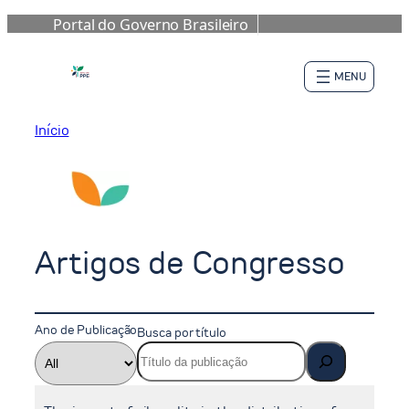
Portal do Governo Brasileiro
Pular
para
o
conteúdo
Início
Artigos de Congresso
Ano de Publicação
Busca por título