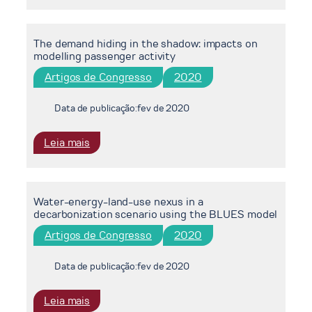
role
of
The demand hiding in the shadow: impacts on
integrated
modelling passenger activity
assessment
models
Artigos de Congresso
2020
in
decarbonisation
Data de publicação:
fev de 2020
strategies:
The
:
Leia mais
case
The
of
demand
Ecuador
hiding
Water-energy-land-use nexus in a
in
decarbonization scenario using the BLUES model
the
shadow:
Artigos de Congresso
2020
impacts
on
Data de publicação:
fev de 2020
modelling
passenger
:
Leia mais
activity