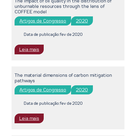
The impact of oil quality in the distribution of
unburnable resources through the lens of
COFFEE model
Artigos de Congresso
2020
Data de publicação:
fev de 2020
:
Leia mais
The
impact
of
The material dimensions of carbon mitigation
oil
pathways
quality
in
Artigos de Congresso
2020
the
distribution
Data de publicação:
fev de 2020
of
unburnable
:
Leia mais
resources
The
through
material
the