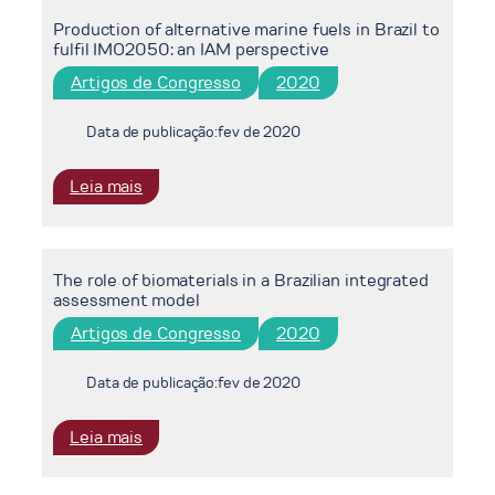
dimensions
lens
Production of alternative marine fuels in Brazil to
of
of
fulfil IMO2050: an IAM perspective
carbon
COFFEE
mitigation
Artigos de Congresso
2020
model
pathways
Data de publicação:
fev de 2020
:
Leia mais
Production
of
alternative
The role of biomaterials in a Brazilian integrated
marine
assessment model
fuels
in
Artigos de Congresso
2020
Brazil
to
Data de publicação:
fev de 2020
fulfil
IMO2050:
:
Leia mais
an
The
IAM
role