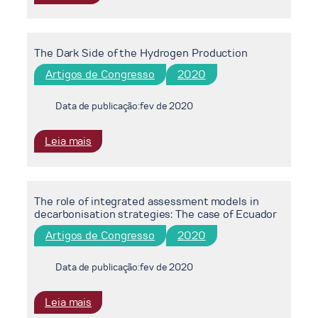
Transição
The
e
role
Expansão
of
do
The Dark Side of the Hydrogen Production
climate
Setor
finance
Artigos de Congresso
2020
de
flows
Gás
in
Data de publicação:
fev de 2020
Natural
national
no
mitigation
:
Leia mais
Brasil
strategies:
The
allocation
Dark
effects
Side
on
The role of integrated assessment models in
of
recipient
decarbonisation strategies: The case of Ecuador
the
economies
Hydrogen
Artigos de Congresso
2020
Production
Data de publicação:
fev de 2020
:
Leia mais
The