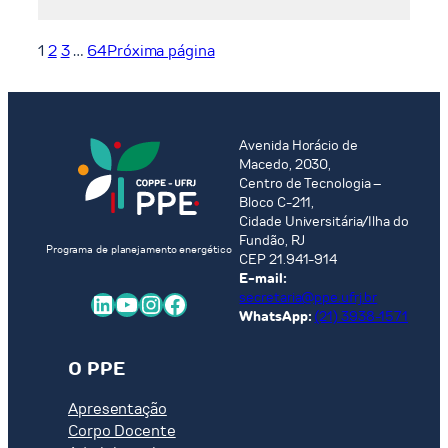
Water-
energy-
land-
1
2
3
…
64
Próxima página
use
nexus
in
a
Avenida Horácio de
decarbonization
Macedo, 2030,
scenario
Centro de Tecnologia –
using
Bloco C-211,
Cidade Universitária/Ilha do
the
Fundão, RJ
BLUES
Programa de planejamento energético
CEP 21.941-914
model
E-mail:
LinkedIn
Youtube
Instagram
Facebook
secretaria@ppe.ufrj.br
WhatsApp:
(21) 3938-1571
O PPE
Apresentação
Corpo Docente