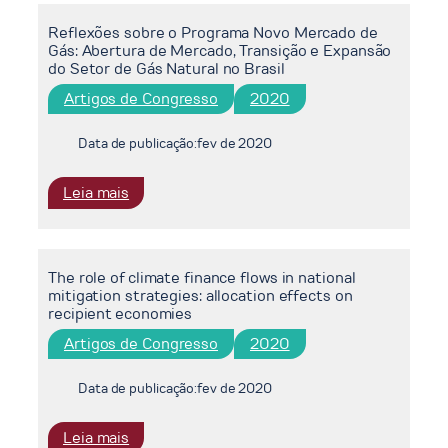
perspective
of
Reflexões sobre o Programa Novo Mercado de
biomaterials
Gás: Abertura de Mercado, Transição e Expansão
in
do Setor de Gás Natural no Brasil
a
Artigos de Congresso
2020
Brazilian
integrated
assessment
Data de publicação:
fev de 2020
model
:
Leia mais
Reflexões
sobre
o
The role of climate finance flows in national
Programa
mitigation strategies: allocation effects on
Novo
recipient economies
Mercado
Artigos de Congresso
2020
de
Gás:
Abertura
Data de publicação:
fev de 2020
de
Mercado,
:
Leia mais