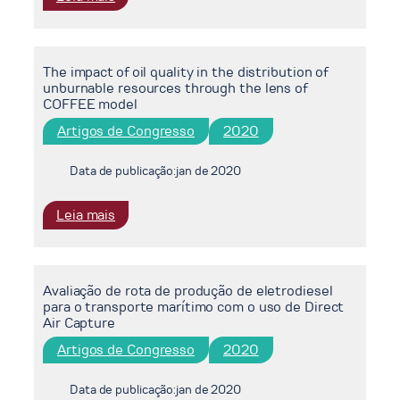
an
Análise
IAM
da
perspective
produção
The impact of oil quality in the distribution of
de
unburnable resources through the lens of
energia
COFFEE model
eólica
Artigos de Congresso
2020
frente
às
mudanças
Data de publicação:
jan de 2020
climáticas
no
:
Leia mais
nordeste
The
brasileiro
impact
of
Avaliação de rota de produção de eletrodiesel
oil
para o transporte marítimo com o uso de Direct
quality
Air Capture
in
Artigos de Congresso
2020
the
distribution
of
Data de publicação:
jan de 2020