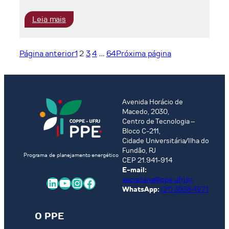
unburnable
resources
:
Leia mais
through
Avaliação
the
de
lens
rota
Página anterior
1
2
3
4
…
64
Próxima página
of
de
COFFEE
produção
model
de
eletrodiesel
Avenida Horácio de
para
Macedo, 2030,
o
Centro de Tecnologia –
transporte
Bloco C-211,
Cidade Universitária/Ilha do
marítimo
Fundão, RJ
com
Programa de planejamento energético
CEP 21.941-914
o
E-mail:
uso
LinkedIn
Youtube
Instagram
Facebook
secretaria@ppe.ufrj.br
de
WhatsApp:
(21) 3938-1571
Direct
Air
O PPE
Capture