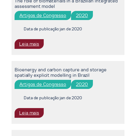
The role of biomaterials in a Brazilian integrated
assessment model
Artigos de Congresso
2020
Data de publicação:
jan de 2020
:
Leia mais
The
role
of
Bioenergy and carbon capture and storage
biomaterials
spatially explicit modelling in Brazil
in
a
Artigos de Congresso
2020
Brazilian
integrated
Data de publicação:
jan de 2020
assessment
model
:
Leia mais
Bioenergy
and
carbon