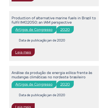
Better
recuperado
representing
international
Production of alternative marine fuels in Brazil to
shipping
fulfil IMO2050: an IAM perspective
in
the
Artigos de Congresso
2020
IMAGE
model
Data de publicação:
jan de 2020
:
Leia mais
Production
of
alternative
Análise da produção de energia eólica frente às
marine
mudanças climáticas no nordeste brasileiro
fuels
in
Artigos de Congresso
2020
Brazil
to
Data de publicação:
jan de 2020
fulfil
IMO2050:
:
Leia mais