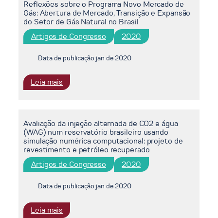
Reflexões sobre o Programa Novo Mercado de
capture
Gás: Abertura de Mercado, Transição e Expansão
and
do Setor de Gás Natural no Brasil
storage
Artigos de Congresso
2020
spatially
explicit
modelling
Data de publicação:
jan de 2020
in
Brazil
:
Leia mais
Reflexões
sobre
o
Avaliação da injeção alternada de CO2 e água
Programa
(WAG) num reservatório brasileiro usando
Novo
simulação numérica computacional: projeto de
Mercado
revestimento e petróleo recuperado
de
Artigos de Congresso
2020
Gás:
Abertura
Data de publicação:
jan de 2020
de
Mercado,
:
Leia mais
Transição