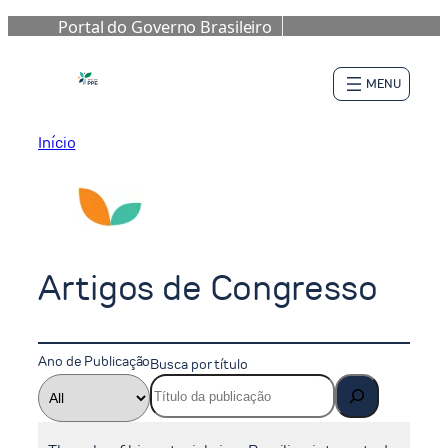
Portal do Governo Brasileiro
Pular
para
o
conteúdo
Início
Artigos de Congresso
Ano de Publicação
Busca por título