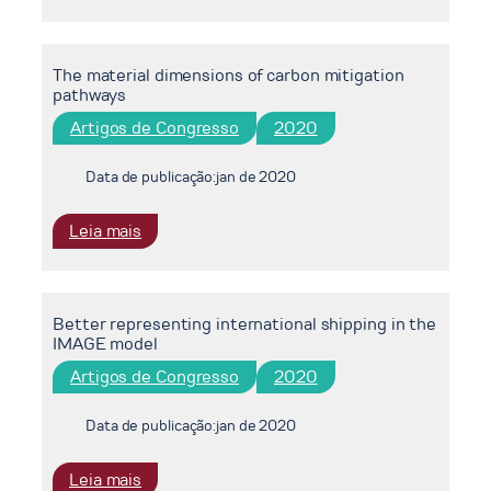
Avaliação
e
da
Expansão
injeção
do
The material dimensions of carbon mitigation
alternada
Setor
pathways
de
de
CO2
Gás
Artigos de Congresso
2020
e
Natural
água
no
Data de publicação:
jan de 2020
(WAG)
Brasil
num
:
Leia mais
reservatório
The
brasileiro
material
usando
dimensions
simulação
Better representing international shipping in the
of
numérica
IMAGE model
carbon
computacional:
mitigation
Artigos de Congresso
2020
projeto
pathways
de
Data de publicação:
jan de 2020
revestimento
e
:
Leia mais
petróleo