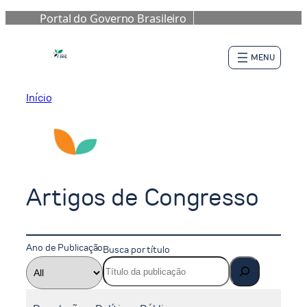
Portal do Governo Brasileiro
Pular
para
o
conteúdo
Início
Artigos de Congresso
Ano de Publicação
Busca por título