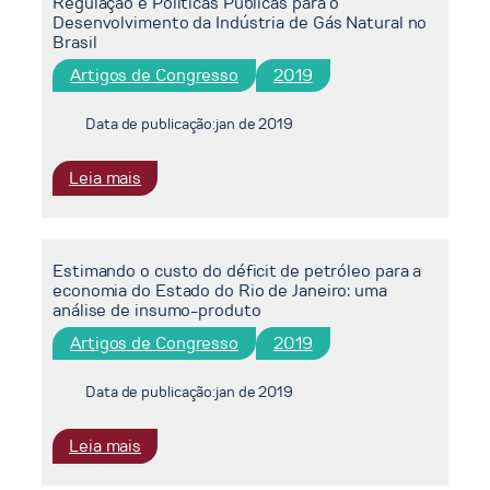
Regulação e Políticas Públicas para o
Desenvolvimento da Indústria de Gás Natural no
Brasil
Artigos de Congresso
2019
Data de publicação:
jan de 2019
:
Leia mais
Regulação
e
Políticas
Estimando o custo do déficit de petróleo para a
Públicas
economia do Estado do Rio de Janeiro: uma
para
análise de insumo-produto
o
Artigos de Congresso
2019
Desenvolvimento
da
Indústria
Data de publicação:
jan de 2019
de
Gás
:
Leia mais
Natural
Estimando
no