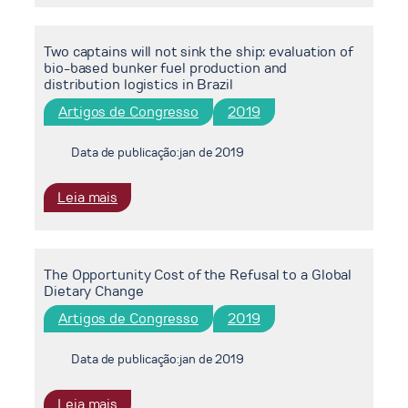
of
Negative
Two captains will not sink the ship: evaluation of
Emissions
bio-based bunker fuel production and
Technologies
distribution logistics in Brazil
(NETs)
Artigos de Congresso
2019
for
Brazil
Data de publicação:
jan de 2019
:
Leia mais
Two
captains
will
The Opportunity Cost of the Refusal to a Global
not
Dietary Change
sink
the
Artigos de Congresso
2019
ship:
evaluation
Data de publicação:
jan de 2019
of
bio-
:
Leia mais