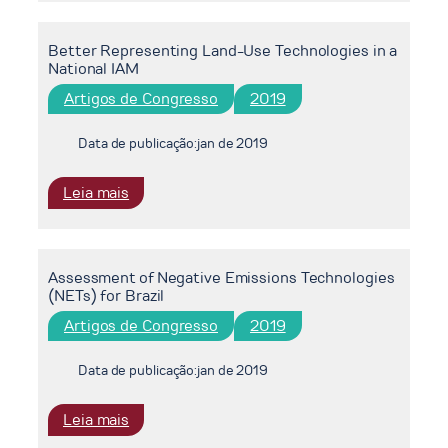
Environmental-
Economic
Better Representing Land-Use Technologies in a
Accounting
National IAM
for
Water:
Artigos de Congresso
2019
A
structural
Data de publicação:
jan de 2019
decomposition
analysis
:
Leia mais
Better
Representing
Land-
Assessment of Negative Emissions Technologies
Use
(NETs) for Brazil
Technologies
in
Artigos de Congresso
2019
a
National
Data de publicação:
jan de 2019
IAM
:
Leia mais
Assessment