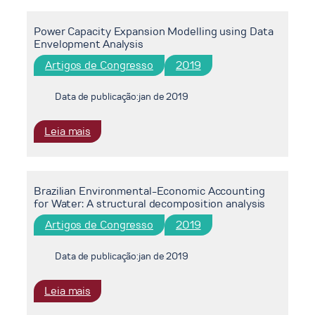
o
Brasil
custo
Power Capacity Expansion Modelling using Data
do
Envelopment Analysis
déficit
de
Artigos de Congresso
2019
petróleo
para
Data de publicação:
jan de 2019
a
economia
:
Leia mais
do
Power
Estado
Capacity
do
Expansion
Rio
Brazilian Environmental-Economic Accounting
Modelling
de
for Water: A structural decomposition analysis
using
Janeiro:
Data
Artigos de Congresso
2019
uma
Envelopment
análise
Analysis
Data de publicação:
jan de 2019
de
insumo-
:
Leia mais
produto
Brazilian