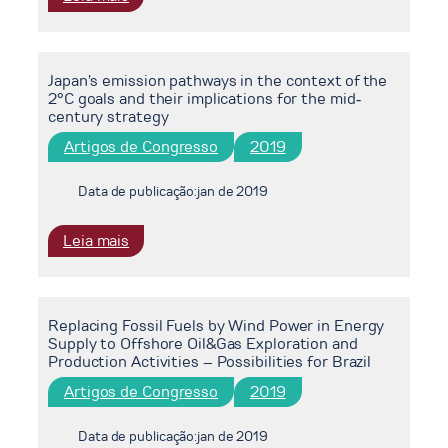
based
The
bunker
Opportunity
fuel
Cost
production
Japan’s emission pathways in the context of the
of
and
2°C goals and their implications for the mid‐
the
century strategy
distribution
Refusal
logistics
Artigos de Congresso
2019
to
in
a
Brazil
Global
Data de publicação:
jan de 2019
Dietary
Change
:
Leia mais
Japan’s
emission
pathways
Replacing Fossil Fuels by Wind Power in Energy
in
Supply to Offshore Oil&Gas Exploration and
the
Production Activities – Possibilities for Brazil
context
Artigos de Congresso
2019
of
the
2°C
Data de publicação:
jan de 2019