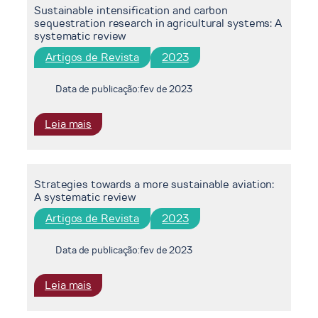
Sustainable intensification and carbon
net-
sequestration research in agricultural systems: A
zero
systematic review
climate
Artigos de Revista
2023
targets
leaves
world
Data de publicação:
fev de 2023
at
high
:
Leia mais
risk
Sustainable
intensification
and
Strategies towards a more sustainable aviation:
carbon
A systematic review
sequestration
research
Artigos de Revista
2023
in
agricultural
Data de publicação:
fev de 2023
systems:
A
:
Leia mais
systematic
Strategies
review
towards