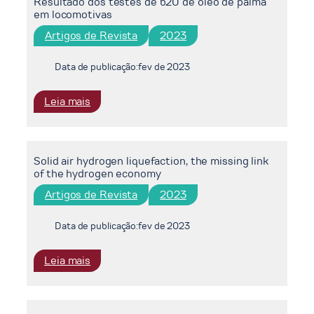
Resultado dos testes de b20 de óleo de palma
em locomotivas
Artigos de Revista
2023
Data de publicação:
fev de 2023
:
Leia mais
Resultado
dos
testes
Solid air hydrogen liquefaction, the missing link
de
of the hydrogen economy
b20
de
Artigos de Revista
2023
óleo
de
Data de publicação:
fev de 2023
palma
em
:
Leia mais
locomotivas
Solid
air
hydrogen