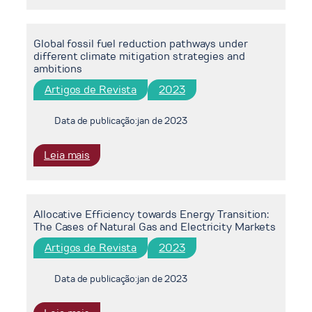
market
integration
Global fossil fuel reduction pathways under
in
different climate mitigation strategies and
South
ambitions
America:
Artigos de Revista
2023
The
role
of
Data de publicação:
jan de 2023
Argentine
gas
:
Leia mais
to
Global
reduce
fossil
the
fuel
regional
Allocative Efficiency towards Energy Transition:
reduction
The Cases of Natural Gas and Electricity Markets
exposure
pathways
to
under
Artigos de Revista
2023
liquefied
different
natural
climate
Data de publicação:
jan de 2023
gas
mitigation
imports
strategies