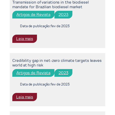
Transmission of variations in the biodiesel
liquefaction,
mandate for Brazilian biodiesel market
the
missing
Artigos de Revista
2023
link
of
Data de publicação:
fev de 2023
the
hydrogen
:
Leia mais
economy
Transmission
of
variations
Credibility gap in net-zero climate targets leaves
in
world at high risk
the
biodiesel
Artigos de Revista
2023
mandate
for
Data de publicação:
fev de 2023
Brazilian
biodiesel
:
Leia mais
market
Credibility
gap
in