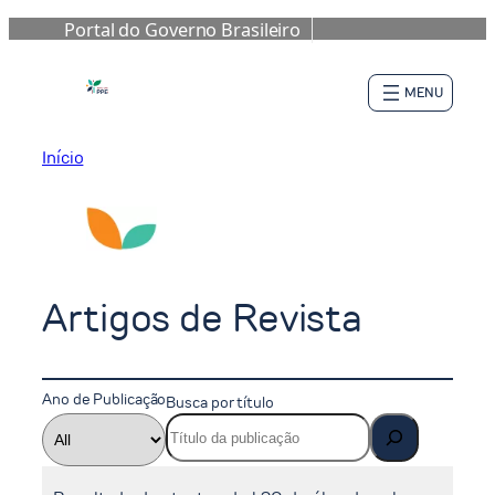
Portal do Governo Brasileiro
Pular
para
o
conteúdo
Início
Artigos de Revista
Ano de Publicação
Busca por título