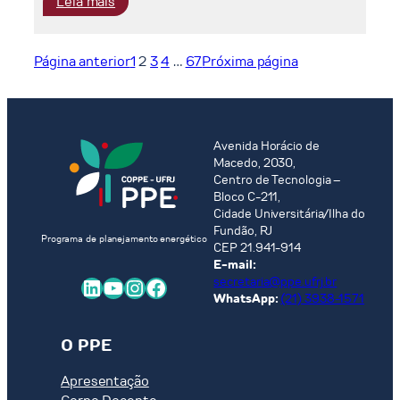
:
Leia mais
and
Allocative
ambitions
Efficiency
towards
Página anterior
1
2
3
4
…
67
Próxima página
Energy
Transition:
The
Cases
Avenida Horácio de
of
Macedo, 2030,
Natural
Centro de Tecnologia –
Gas
Bloco C-211,
Cidade Universitária/Ilha do
and
Fundão, RJ
Electricity
Programa de planejamento energético
CEP 21.941-914
Markets
E-mail:
LinkedIn
Youtube
Instagram
Facebook
secretaria@ppe.ufrj.br
WhatsApp:
(21) 3938-1571
O PPE
Apresentação