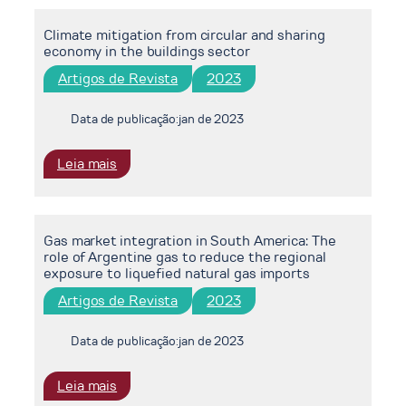
a
Climate mitigation from circular and sharing
more
economy in the buildings sector
sustainable
aviation:
Artigos de Revista
2023
A
systematic
Data de publicação:
jan de 2023
review
:
Leia mais
Climate
mitigation
from
Gas market integration in South America: The
circular
role of Argentine gas to reduce the regional
and
exposure to liquefied natural gas imports
sharing
Artigos de Revista
2023
economy
in
the
Data de publicação:
jan de 2023
buildings
sector
:
Leia mais
Gas