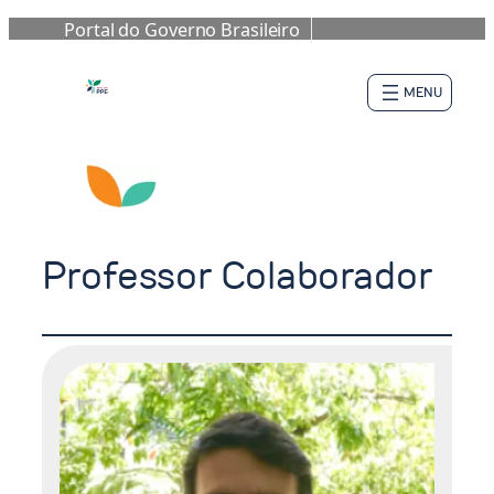
Portal do Governo Brasileiro
Pular
para
o
conteúdo
Professor Colaborador