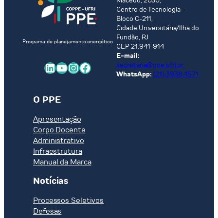
Macedo, 2030,
Centro de Tecnologia –
Bloco C-211,
Cidade Universitária/Ilha do
Fundão, RJ
Programa de planejamento energético
CEP 21.941-914
E-mail:
LinkedIn
Youtube
Instagram
Facebook
secretaria@ppe.ufrj.br
WhatsApp:
(21) 3938-1571
O PPE
Apresentação
Corpo Docente
Administrativo
Infraestrutura
Manual da Marca
Notícias
Processos Seletivos
Defesas