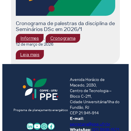
Cronograma de palestras da disciplina de
Seminários DSc em 2026/1
, 
Informes
Cronograma
12 de março de 2026
:
Leia mais
Cronograma
de
palestras
da
Avenida Horácio de
Macedo, 2030,
disciplina
Centro de Tecnologia –
de
Bloco C-211,
Seminários
Cidade Universitária/Ilha do
DSc
Fundão, RJ
Programa de planejamento energético
em
CEP 21.941-914
2026/1
E-mail:
LinkedIn
Youtube
Instagram
Facebook
secretaria@ppe.ufrj.br
WhatsApp:
(21) 3938-1571