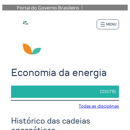
Portal do Governo Brasileiro
Pular
para
o
conteúdo
Economia da energia
COG715
Todas as disciplinas
Histórico das cadeias