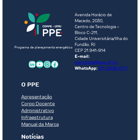
Avenida Horácio de
Macedo, 2030,
Centro de Tecnologia –
Bloco C-211,
Cidade Universitária/Ilha do
Fundão, RJ
Programa de planejamento energético
CEP 21.941-914
E-mail:
LinkedIn
Youtube
Instagram
Facebook
secretaria@ppe.ufrj.br
WhatsApp:
(21) 3938-1571
O PPE
Apresentação
Corpo Docente
Administrativo
Infraestrutura
Manual da Marca
Notícias