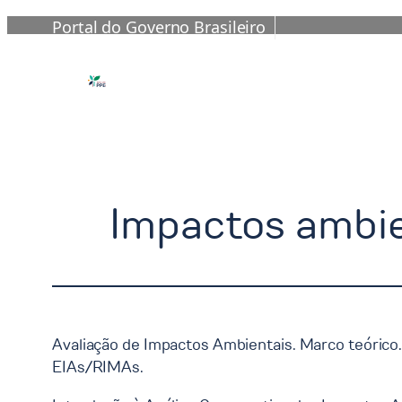
Portal do Governo Brasileiro
Pular
para
o
conteúdo
Impactos ambie
Avaliação de Impactos Ambientais. Marco teórico. V
EIAs/RIMAs.