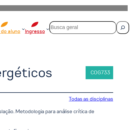
P
e
 do aluno
Ingresso
s
q
u
i
s
a
ergéticos
r
COG733
Todas as disciplinas
slação. Metodologia para análise crítica de