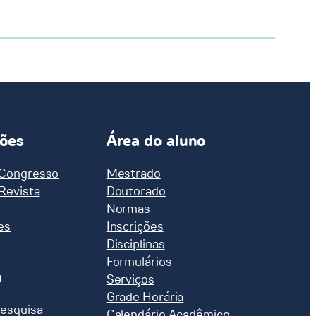
ções
Área do aluno
 Congresso
Mestrado
 Revista
Doutorado
Normas
es
Inscrições
Disciplinas
Formulários
a
Serviços
Grade Horária
pesquisa
Calendário Acadêmico