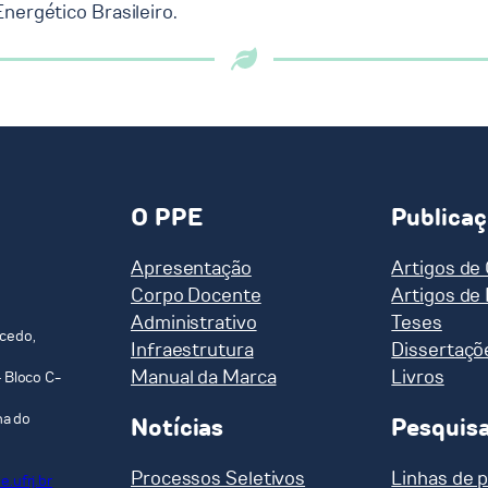
nergético Brasileiro.
O PPE
Publica
Apresentação
Artigos de
Corpo Docente
Artigos de
Administrativo
Teses
cedo,
Infraestrutura
Dissertaçõ
Manual da Marca
Livros
 Bloco C-
ha do
Notícias
Pesquis
Processos Seletivos
Linhas de 
.ufrj.br