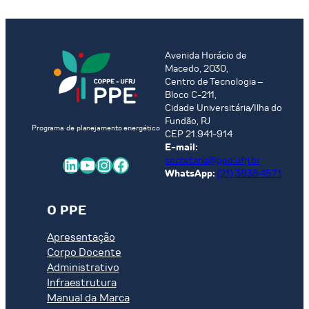
Avenida Horácio de
Macedo, 2030,
Centro de Tecnologia –
Bloco C-211,
Cidade Universitária/Ilha do
Fundão, RJ
Programa de planejamento energético
CEP 21.941-914
E-mail:
LinkedIn
Youtube
Instagram
Facebook
secretaria@ppe.ufrj.br
WhatsApp:
(21) 3938-1571
O PPE
Apresentação
Corpo Docente
Administrativo
Infraestrutura
Manual da Marca