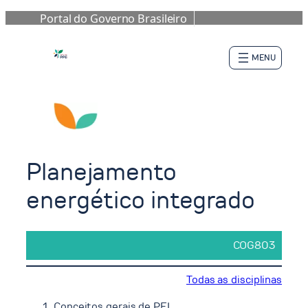
Portal do Governo Brasileiro
Pular
para
o
conteúdo
Planejamento
energético integrado
COG803
Todas as disciplinas
Conceitos gerais de PEI