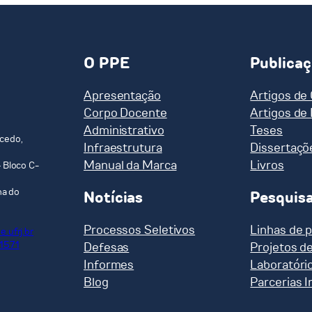
O PPE
Publica
Apresentação
Artigos de
Corpo Docente
Artigos de
Administrativo
Teses
cedo,
Infraestrutura
Dissertaçõ
Manual da Marca
Livros
 Bloco C-
ha do
Notícias
Pesquis
Processos Seletivos
Linhas de 
.ufrj.br
-1571
Defesas
Projetos d
Informes
Laboratóri
Blog
Parcerias I