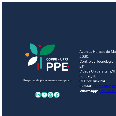
Avenida Horácio de Ma
2030,
Centro de Tecnologia –
211,
Cidade Universitária/Il
Fundão, RJ
Programa de planejamento energético
CEP 21.941-914
E-mail:
secretaria@ppe
WhatsApp:
(21) 3938
LinkedIn
Youtube
Instagram
Facebook