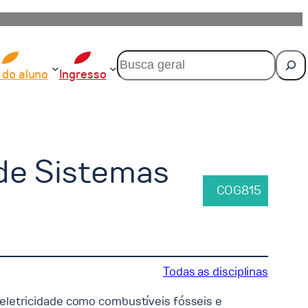
P
e
 do aluno
Ingresso
s
q
u
i
s
a
de Sistemas
r
COG815
Todas as disciplinas
eletricidade como combustíveis fósseis e