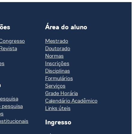
ções
Área do aluno
 Congresso
Mestrado
 Revista
Doutorado
Normas
es
Inscrições
Disciplinas
Formulários
a
Serviços
Grade Horária
pesquisa
Calendário Acadêmico
e pesquisa
Links úteis
os
nstitucionais
Ingresso