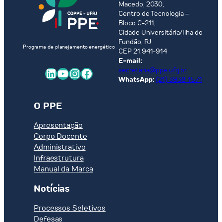
Macedo, 2030,
Centro de Tecnologia –
Bloco C-211,
Cidade Universitária/Ilha do
Fundão, RJ
Programa de planejamento energético
CEP 21.941-914
E-mail:
LinkedIn
Youtube
Instagram
Facebook
secretaria@ppe.ufrj.br
WhatsApp:
(21) 3938-1571
O PPE
Apresentação
Corpo Docente
Administrativo
Infraestrutura
Manual da Marca
Notícias
Processos Seletivos
Defesas