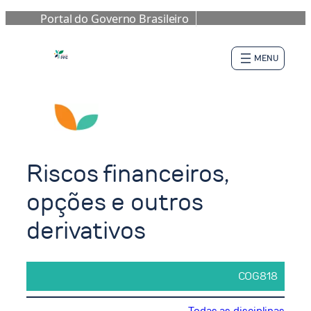
Portal do Governo Brasileiro
Pular
para
o
conteúdo
Riscos financeiros,
opções e outros
derivativos
COG818
Todas as disciplinas