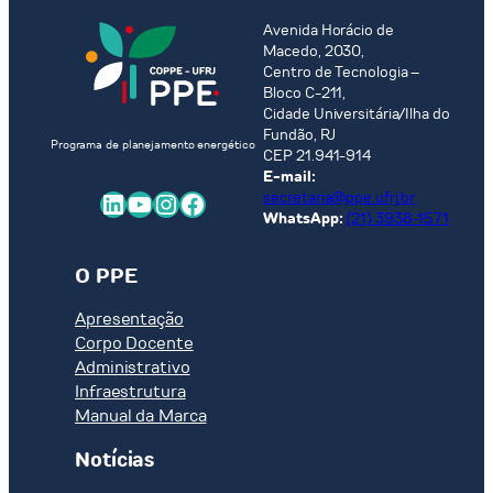
Avenida Horácio de
Macedo, 2030,
Centro de Tecnologia –
Bloco C-211,
Cidade Universitária/Ilha do
Fundão, RJ
Programa de planejamento energético
CEP 21.941-914
E-mail:
LinkedIn
Youtube
Instagram
Facebook
secretaria@ppe.ufrj.br
WhatsApp:
(21) 3938-1571
O PPE
Apresentação
Corpo Docente
Administrativo
Infraestrutura
Manual da Marca
Notícias