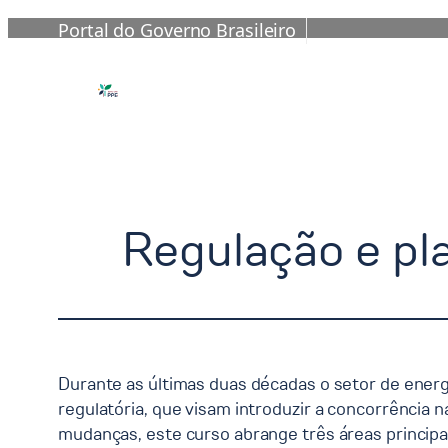
Portal do Governo Brasileiro
Pular
para
o
conteúdo
Regulação e pl
Durante as últimas duas décadas o setor de ener
regulatória, que visam introduzir a concorrência
mudanças, este curso abrange três áreas principa