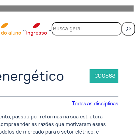
P
e
 do aluno
Ingresso
s
q
u
i
s
a
energético
r
COG868
Todas as disciplinas
ento, passou por reformas na sua estrutura
de compreender as razões que motivaram essas
delos de mercado para o setor elétrico; e