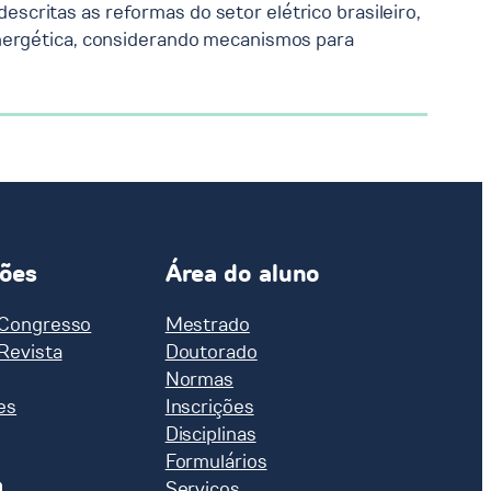
critas as reformas do setor elétrico brasileiro,
energética, considerando mecanismos para
ções
Área do aluno
 Congresso
Mestrado
 Revista
Doutorado
Normas
es
Inscrições
Disciplinas
Formulários
a
Serviços