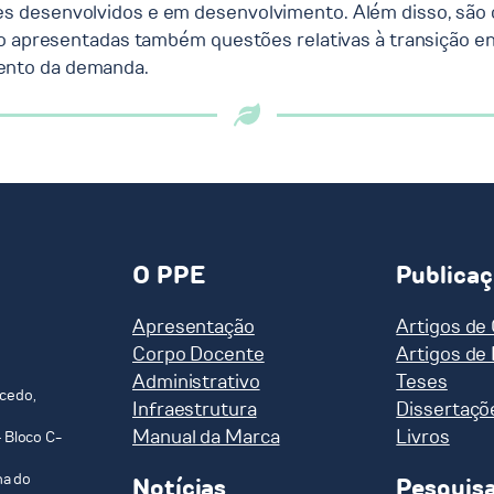
desenvolvidos e em desenvolvimento. Além disso, são des
são apresentadas também questões relativas à transição 
ento da demanda.
O PPE
Publica
Apresentação
Artigos de
Corpo Docente
Artigos de
Administrativo
Teses
cedo,
Infraestrutura
Dissertaçõ
Manual da Marca
Livros
 Bloco C-
ha do
Notícias
Pesquis