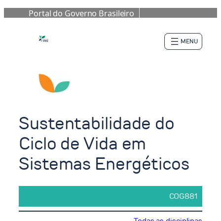
Portal do Governo Brasileiro
Pular
para
o
conteúdo
Sustentabilidade do
Ciclo de Vida em
Sistemas Energéticos
COG881
Todas as disciplinas