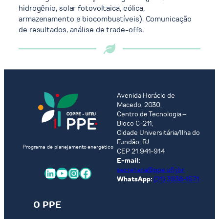
hidrogênio, solar fotovoltaica, eólica,
armazenamento e biocombustíveis). Comunicação
de resultados, análise de trade-offs.
Avenida Horácio de
Macedo, 2030,
Centro de Tecnologia –
Bloco C-211,
Cidade Universitária/Ilha do
Fundão, RJ
Programa de planejamento energético
CEP 21.941-914
E-mail:
LinkedIn
Youtube
Instagram
Facebook
secretaria@ppe.ufrj.br
WhatsApp:
(21) 3938-1571
O PPE