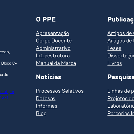
O PPE
Publica
Apresentação
Artigos de
Corpo Docente
Artigos de
Administrativo
Teses
cedo,
Infraestrutura
Dissertaçõ
Manual da Marca
Livros
 Bloco C-
ha do
Notícias
Pesquis
Processos Seletivos
Linhas de 
.ufrj.br
-1571
Defesas
Projetos d
Informes
Laboratóri
Blog
Parcerias I