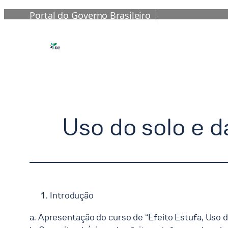
Portal do Governo Brasileiro
Pular
para
o
conteúdo
Uso do solo e d
Introdução
a. Apresentação do curso de “Efeito Estufa, Uso 