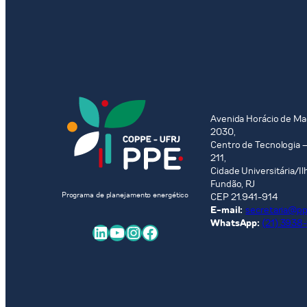
Avenida Horácio de Ma
2030,
Centro de Tecnologia –
211,
Cidade Universitária/Il
Fundão, RJ
Programa de planejamento energético
CEP 21.941-914
E-mail:
secretaria@ppe
WhatsApp:
(21) 3938
LinkedIn
Youtube
Instagram
Facebook