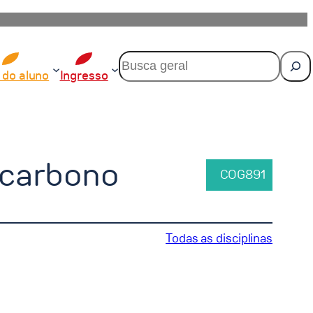
P
e
 do aluno
Ingresso
s
q
u
i
s
a
 carbono
r
COG891
Todas as disciplinas