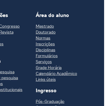
ções
Área do aluno
 Congresso
Mestrado
 Revista
Doutorado
Normas
es
Inscrições
Disciplinas
Formulários
a
Serviços
Grade Horária
pesquisa
Calendário Acadêmico
e pesquisa
Links úteis
os
nstitucionais
Ingresso
Pós-Graduação