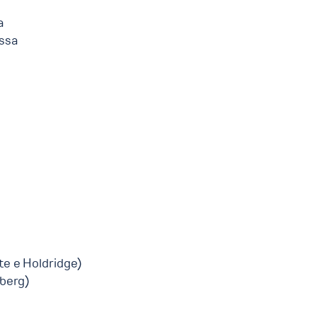
a
ssa
e e Holdridge)
nberg)