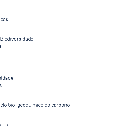
icos
Biodiversidade
a
sidade
s
ciclo bio-geoquimico do carbono
bono