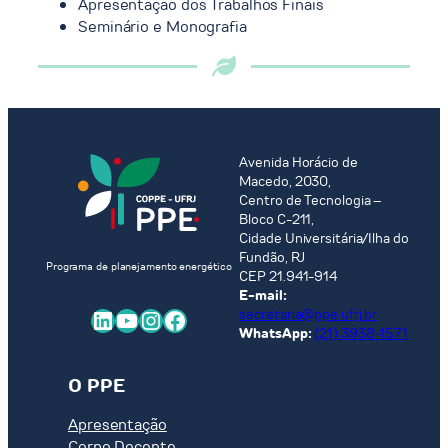
Apresentação dos Trabalhos Finais
Seminário e Monografia
Avenida Horácio de
Macedo, 2030,
Centro de Tecnologia –
Bloco C-211,
Cidade Universitária/Ilha do
Fundão, RJ
Programa de planejamento energético
CEP 21.941-914
E-mail:
LinkedIn
Youtube
Instagram
Facebook
secretaria@ppe.ufrj.br
WhatsApp:
(21) 3938-1571
O PPE
Apresentação
Corpo Docente