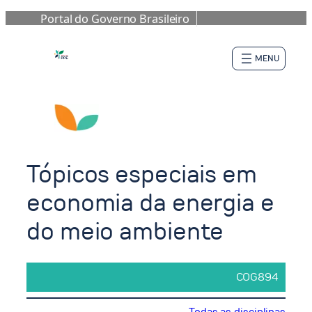
Portal do Governo Brasileiro
Pular
para
o
conteúdo
Tópicos especiais em
economia da energia e
do meio ambiente
COG894
Todas as disciplinas