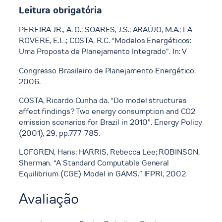
Leitura obrigatória
PEREIRA JR., A. O.; SOARES, J.S.; ARAÚJO, M.A.; LA
ROVERE, E.L.; COSTA, R.C. “Modelos Energéticos:
Uma Proposta de Planejamento Integrado”. In: V
Congresso Brasileiro de Planejamento Energético,
2006.
COSTA, Ricardo Cunha da. “Do model structures
affect findings? Two energy consumption and CO2
emission scenarios for Brazil in 2010”. Energy Policy
(2001), 29, pp.777-785.
LOFGREN, Hans; HARRIS, Rebecca Lee; ROBINSON,
Sherman. “A Standard Computable General
Equilibrium (CGE) Model in GAMS.” IFPRI, 2002.
Avaliação