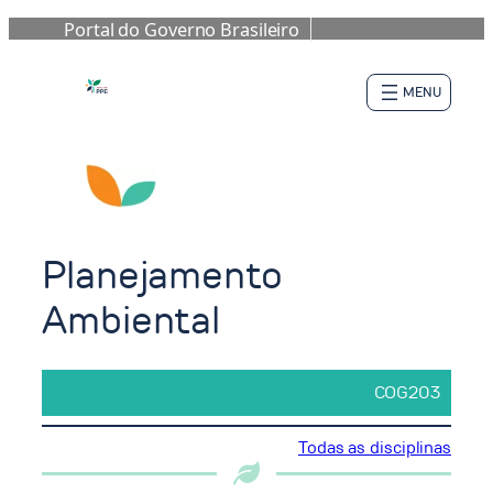
Portal do Governo Brasileiro
Pular
para
o
conteúdo
Planejamento
Ambiental
COG203
Todas as disciplinas