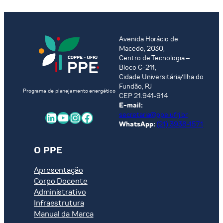
Avenida Horácio de
Macedo, 2030,
Centro de Tecnologia –
Bloco C-211,
Cidade Universitária/Ilha do
Fundão, RJ
Programa de planejamento energético
CEP 21.941-914
E-mail:
LinkedIn
Youtube
Instagram
Facebook
secretaria@ppe.ufrj.br
WhatsApp:
(21) 3938-1571
O PPE
Apresentação
Corpo Docente
Administrativo
Infraestrutura
Manual da Marca