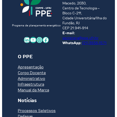
RECUPERAÇÃO
Macedo, 2030,
DE
Centro de Tecnologia –
MATERIAIS
Bloco C-211,
Cidade Universitária/Ilha do
SECUNDÁRIOS
Fundão, RJ
A
Programa de planejamento energético
CEP 21.941-914
PARTIR
E-mail:
DE
LinkedIn
Youtube
Instagram
Facebook
secretaria@ppe.ufrj.br
MÓDULOS
WhatsApp:
(21) 3938-1571
FOTOVOLTAICOS
O PPE
Apresentação
Corpo Docente
Administrativo
Infraestrutura
Manual da Marca
Notícias
Processos Seletivos
Defesas