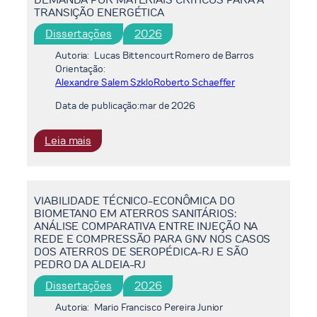
of
Ensemble
TRANSIÇÃO ENERGÉTICA
REDD+:
Multimodelo
Dissertações
2026
Stakeholder
do
Perspectives
CMIP6
Autoria:
Lucas Bittencourt Romero de Barros
from
com
Orientação:
the
Alexandre Salem Szklo
Correção
Roberto Schaeffer
Bananal
de
Data de publicação:
mar de 2026
Island
Viés
Project
:
Leia mais
MATERIALIZAÇÃO
DA
NDC
VIABILIDADE TÉCNICO-ECONÔMICA DO
BRASILEIRA:
BIOMETANO EM ATERROS SANITÁRIOS:
A
ANÁLISE COMPARATIVA ENTRE INJEÇÃO NA
DEMANDA
REDE E COMPRESSÃO PARA GNV NOS CASOS
POR
DOS ATERROS DE SEROPÉDICA-RJ E SÃO
PEDRO DA ALDEIA-RJ
MATERIAIS
CRÍTICOS
Dissertações
2026
PARA
Autoria:
Mario Francisco Pereira Junior
A