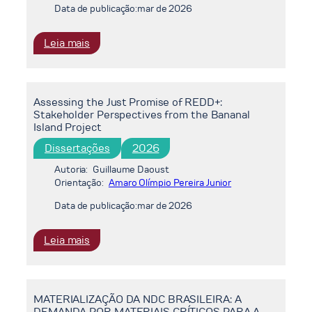
NA
Data de publicação:
mar de 2026
PROJEÇÃO
DE
:
Leia mais
ADOTANTES
Impactos
DE
das
GERAÇÃO
Mudanças
DISTRIBUÍDA
Assessing the Just Promise of REDD+:
Climáticas
Stakeholder Perspectives from the Bananal
na
Island Project
Densidade
Dissertações
2026
de
Potência
Autoria:
Guillaume Daoust
Eólica
Orientação:
Amaro Olímpio Pereira Junior
Offshore
Data de publicação:
mar de 2026
no
Brasil:
:
Leia mais
Uma
Assessing
Avaliação
the
baseada
Just
em
MATERIALIZAÇÃO DA NDC BRASILEIRA: A
Promise
um
DEMANDA POR MATERIAIS CRÍTICOS PARA A