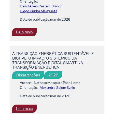
Orientação:
TRANSIÇÃO
David Alves Castelo Branco
ENERGÉTICA
Diego Cunha Malagueta
Data de publicação:
mar de 2026
:
Leia mais
VIABILIDADE
TÉCNICO-
ECONÔMICA
A TRANSIÇÃO ENERGÉTICA SUSTENTÁVEL E
DO
DIGITAL: O IMPACTO SISTÊMICO DA
BIOMETANO
TRANSFORMAÇÃO DIGITAL SMART NA
EM
TRANSIÇÃO ENERGÉTICA
ATERROS
Dissertações
2026
SANITÁRIOS:
ANÁLISE
Autoria:
Nathalia Mesquita Paes Leme
COMPARATIVA
Orientação:
Alexandre Salem Szklo
ENTRE
Data de publicação:
mar de 2026
INJEÇÃO
NA
:
Leia mais
REDE
A