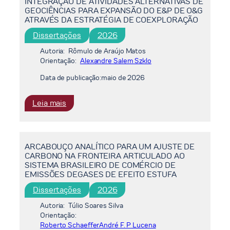
INTEGRAÇÃO DE ATIVIDADES ALTERNATIVAS DE
GEOCIÊNCIAS PARA EXPANSÃO DO E&P DE O&G
ATRAVÉS DA ESTRATÉGIA DE COEXPLORAÇÃO
Dissertações
2026
Autoria:
Rômulo de Araújo Matos
Orientação:
Alexandre Salem Szklo
Data de publicação:
maio de 2026
:
Leia mais
INTEGRAÇÃO
DE
ATIVIDADES
ARCABOUÇO ANALÍTICO PARA UM AJUSTE DE
ALTERNATIVAS
CARBONO NA FRONTEIRA ARTICULADO AO
DE
SISTEMA BRASILEIRO DE COMÉRCIO DE
GEOCIÊNCIAS
EMISSÕES DEGASES DE EFEITO ESTUFA
PARA
Dissertações
2026
EXPANSÃO
DO
Autoria:
Túlio Soares Silva
E&P
Orientação:
Roberto Schaeffer
André F. P Lucena
DE