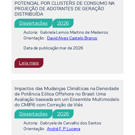
POTENCIAL POR CLUSTERS DE CONSUMO NA
ESTRATÉGICA
DEGASES
PROJEÇÃO DE ADOTANTES DE GERAÇÃO
DE
DE
DISTRIBUÍDA
TECNOLOGIA
EFEITO
Dissertações
2026
DE
ESTUFA
DESCARBONIZAÇÃO
Autoria:
Gabriela Lemos Martins de Medeiros
NO
Orientação:
David Alves Castelo Branco
SETOR
Data de publicação:
mar de 2026
DE
ÓLEO
:
Leia mais
E
IMPACTO
GÁS
DA
SEGMENTAÇÃO
Impactos das Mudanças Climáticas na Densidade
DO
de Potência Eólica Offshore no Brasil: Uma
MERCADO
Avaliação baseada em um Ensemble Multimodelo
POTENCIAL
do CMIP6 com Correção de Viés
POR
Dissertações
2026
CLUSTERS
DE
Autoria:
Gabryele de Carvalho dos Santos
CONSUMO
Orientação:
André F. P Lucena