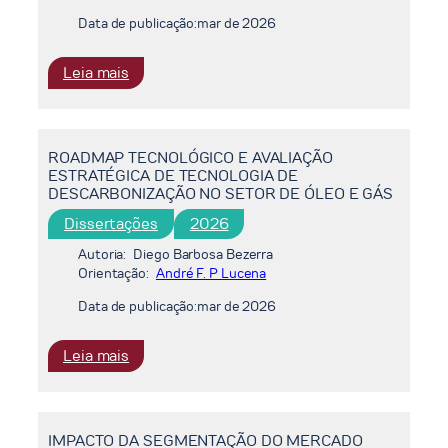
O&G
Data de publicação:
mar de 2026
ATRAVÉS
DA
:
Leia mais
ESTRATÉGIA
ARCABOUÇO
DE
ANALÍTICO
COEXPLORAÇÃO
PARA
ROADMAP TECNOLÓGICO E AVALIAÇÃO
UM
ESTRATÉGICA DE TECNOLOGIA DE
AJUSTE
DESCARBONIZAÇÃO NO SETOR DE ÓLEO E GÁS
DE
Dissertações
2026
CARBONO
NA
Autoria:
Diego Barbosa Bezerra
FRONTEIRA
Orientação:
André F. P Lucena
ARTICULADO
Data de publicação:
mar de 2026
AO
SISTEMA
:
Leia mais
BRASILEIRO
ROADMAP
DE
TECNOLÓGICO
COMÉRCIO
E
DE
IMPACTO DA SEGMENTAÇÃO DO MERCADO
AVALIAÇÃO
EMISSÕES