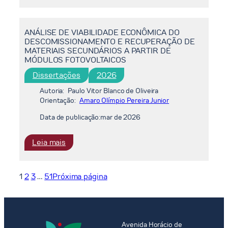
E
TRANSIÇÃO
COMPRESSÃO
ENERGÉTICA
PARA
ANÁLISE DE VIABILIDADE ECONÔMICA DO
SUSTENTÁVEL
GNV
DESCOMISSIONAMENTO E RECUPERAÇÃO DE
E
NOS
MATERIAIS SECUNDÁRIOS A PARTIR DE
DIGITAL:
CASOS
MÓDULOS FOTOVOLTAICOS
O
DOS
Dissertações
2026
IMPACTO
ATERROS
SISTÊMICO
Autoria:
Paulo Vitor Blanco de Oliveira
DE
DA
Orientação:
Amaro Olímpio Pereira Junior
SEROPÉDICA-
TRANSFORMAÇÃO
RJ
Data de publicação:
mar de 2026
DIGITAL
E
SMART
SÃO
:
Leia mais
NA
PEDRO
ANÁLISE
TRANSIÇÃO
DA
DE
ENERGÉTICA
ALDEIA-
VIABILIDADE
1
2
3
…
51
Próxima página
RJ
ECONÔMICA
DO
DESCOMISSIONAMENTO
E
Avenida Horácio de