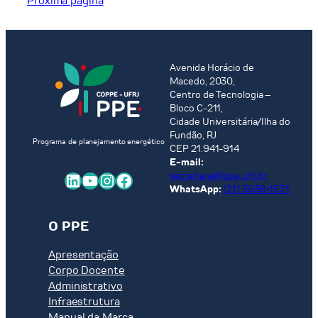
Próxima página
Elétrico.
diferentes
abordagens.
Avenida Horácio de
Macedo, 2030,
Centro de Tecnologia –
Bloco C-211,
Cidade Universitária/Ilha do
Fundão, RJ
Programa de planejamento energético
CEP 21.941-914
E-mail:
LinkedIn
Youtube
Instagram
Facebook
secretaria@ppe.ufrj.br
WhatsApp:
(21) 3938-1571
O PPE
Apresentação
Corpo Docente
Administrativo
Infraestrutura
Manual da Marca