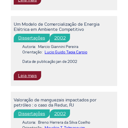
A
questão
ambiental
Um Modelo de Comercialização de Energia
na
Elétrica em Ambiente Competitivo
etapa
de
Dissertações
2002
perfuração
Autoria:
Marcio Giannini Pereira
de
Orientação:
Lucio Guido Tapia Carpio
poços
Data de publicação:
jan de 2002
marítimos
de
óleo
:
Leia mais
e
Um
gás
Modelo
no
de
Valoração de manguezais impactados por
Brasil
Comercialização
petróleo : o caso da Reduc, RJ
de
Energia
Dissertações
2002
Elétrica
Autoria:
Breno Herrera da Silva Coelho
em
Orientação:
Maurício T. Tolmasquim