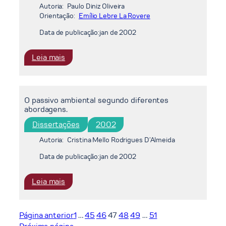
ao
Autoria:
Paulo Diniz Oliveira
funcionamento
Orientação:
Emílio Lebre La Rovere
das
Data de publicação:
jan de 2002
estações
de
:
Leia mais
tratamento
O
de
cenário
esgotos
nacional
–
O passivo ambiental segundo diferentes
de
O
abordagens.
gestão
caso
dos
Dissertações
do
2002
recursos
Programa
Autoria:
Cristina Mello Rodrigues D’Almeida
hídricos:
de
O
Data de publicação:
jan de 2002
Despoluição
papel
da
do
Baía
:
Leia mais
Operador
de
O
Nacional
Guanabara.
passivo
do
ambiental
Página anterior
1
…
45
46
47
48
49
…
51
Sistema
segundo