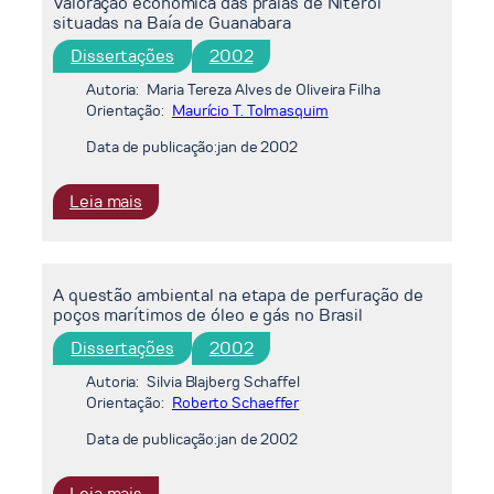
Valoração econômica das praias de Niterói
situadas na Baía de Guanabara
Dissertações
2002
Autoria:
Maria Tereza Alves de Oliveira Filha
Orientação:
Maurício T. Tolmasquim
Data de publicação:
jan de 2002
:
Leia mais
Valoração
econômica
das
A questão ambiental na etapa de perfuração de
praias
poços marítimos de óleo e gás no Brasil
de
Niterói
Dissertações
2002
situadas
Autoria:
Silvia Blajberg Schaffel
na
Orientação:
Roberto Schaeffer
Baía
Data de publicação:
jan de 2002
de
Guanabara
:
Leia mais