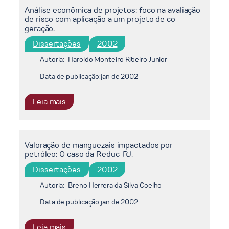
Análise econômica de projetos: foco na avaliação
mecanismo
de risco com aplicação a um projeto de co-
:
geração.
gênese,
Dissertações
2002
características
e
Autoria:
Haroldo Monteiro Ribeiro Junior
perspectivas
Data de publicação:
jan de 2002
para
o
mecanismo
:
Leia mais
de
Análise
desenvolvimento
econômica
limpo;
de
Valoração de manguezais impactados por
ao
projetos:
petróleo: O caso da Reduc-RJ.
encontro
foco
ou
na
Dissertações
2002
de
avaliação
Autoria:
Breno Herrera da Silva Coelho
encontro
de
à
risco
Data de publicação:
jan de 2002
equidade?
com
aplicação
:
Leia mais