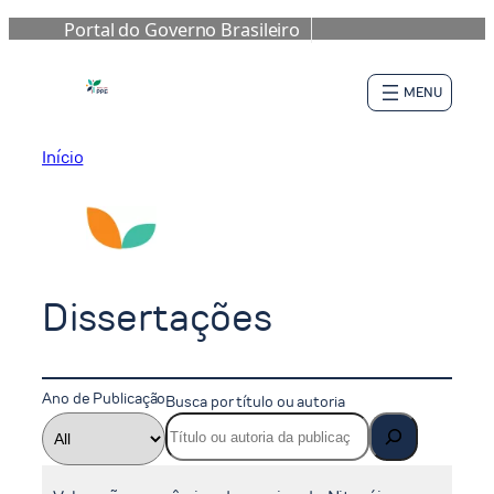
Portal do Governo Brasileiro
Pular
para
o
conteúdo
Início
Dissertações
Ano de Publicação
Busca por título ou autoria