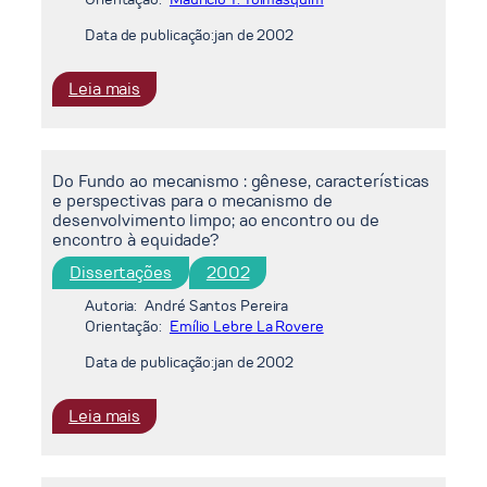
Ambiente
Data de publicação:
jan de 2002
Competitivo
:
Leia mais
Valoração
de
manguezais
Do Fundo ao mecanismo : gênese, características
impactados
e perspectivas para o mecanismo de
por
desenvolvimento limpo; ao encontro ou de
petróleo
encontro à equidade?
:
Dissertações
2002
o
caso
Autoria:
André Santos Pereira
da
Orientação:
Emílio Lebre La Rovere
Reduc,
Data de publicação:
jan de 2002
RJ
:
Leia mais
Do
Fundo
ao