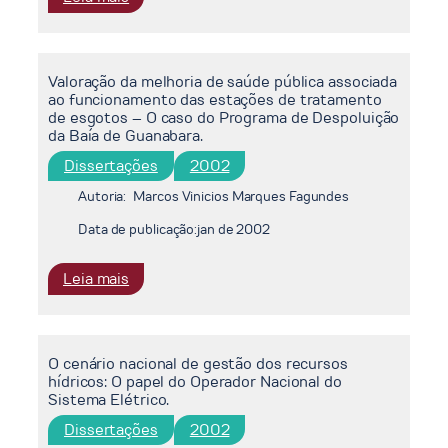
a
Valoração
um
de
projeto
manguezais
de
Valoração da melhoria de saúde pública associada
impactados
ao funcionamento das estações de tratamento
co-
por
de esgotos – O caso do Programa de Despoluição
geração.
petróleo:
da Baía de Guanabara.
O
Dissertações
2002
caso
da
Autoria:
Marcos Vinicios Marques Fagundes
Reduc-
Data de publicação:
jan de 2002
RJ.
:
Leia mais
Valoração
da
melhoria
O cenário nacional de gestão dos recursos
de
hídricos: O papel do Operador Nacional do
saúde
Sistema Elétrico.
pública
Dissertações
2002
associada