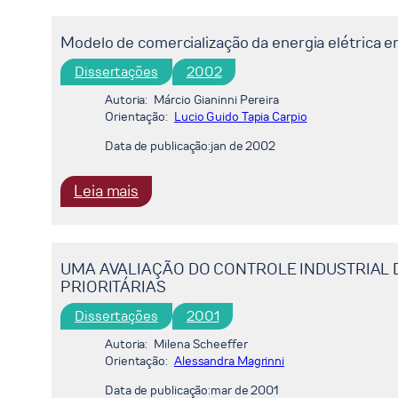
teoria
das
Modelo de comercialização da energia elétrica 
opções
Dissertações
2002
reais
como
Autoria:
Márcio Gianinni Pereira
Orientação:
ferramental
Lucio Guido Tapia Carpio
na
Data de publicação:
jan de 2002
avaliação
de
:
Leia mais
um
Modelo
investimento
de
de
comercialização
UMA AVALIAÇÃO DO CONTROLE INDUSTRIAL 
capital
da
PRIORITÁRIAS
no
energia
Dissertações
2001
setor
elétrica
elétrico
em
Autoria:
Milena Scheeffer
Orientação:
brasileiro.
Alessandra Magrinni
ambiente
competitivo.
Data de publicação:
mar de 2001