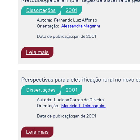
Metodologia para implantação de sistema de ge
do
setor
bagaço
Dissertações
2001
de
e
transportes
Autoria:
Fernando Luiz Affonso
resíduos
Orientação:
na
Alessandra Magrinni
de
emissão
Data de publicação:
jan de 2001
cana
de
em
gases
:
Leia mais
sistemas
do
Metodologia
de
efeito
para
cogeração
estufa
implantação
em
Perspectivas para a eletrificação rural no novo c
:
de
usinas
o
Dissertações
2001
sistema
sucroalcooleiras
caso
de
Autoria:
Luciana Correa de Oliveira
do
Orientação:
gestão
Maurício T. Tolmasquim
município
ambiental
Data de publicação:
jan de 2001
do
em
Rio
serviços
:
Leia mais
de
de
Perspectivas