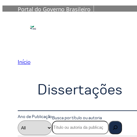
Portal do Governo Brasileiro
Pular
para
o
conteúdo
Início
Dissertações
Ano de Publicação
Busca por título ou autoria