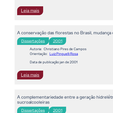
:
Leia mais
UMA
AVALIAÇÃO
DO
A conservação das florestas no Brasil, mudança
CONTROLE
Dissertações
2001
INDUSTRIAL
DO
Autoria:
Christiano Pires de Campos
Orientação:
PROGRAMA
Luiz Pinguelli Rosa
DE
Data de publicação:
jan de 2001
DESPOLUIÇÃO
DA
:
Leia mais
BAÍA
A
DE
conservação
GUANABARA:
das
A complementariedade entre a geração hidrelétr
O
florestas
sucroalcooleiras
CASO
no
Dissertações
2001
DAS
Brasil,