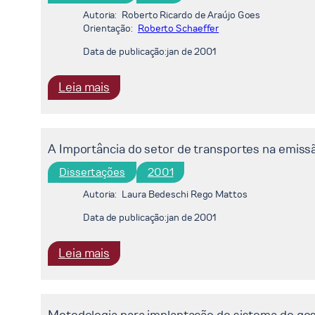
55
mudança
Autoria:
Roberto Ricardo de Araújo Goes
Orientação:
INDÚSTRIAS
Roberto Schaeffer
do
PRIORITÁRIAS
clima
Data de publicação:
jan de 2001
e
o
:
Leia mais
mecanismo
A
de
complementariedade
desenvolvimento
entre
A Importância do setor de transportes na emissão
limpo
a
Dissertações
2001
do
geração
protocolo
hidrelétrica
Autoria:
Laura Bedeschi Rego Mattos
de
e
Data de publicação:
jan de 2001
Quioto
a
geração
:
Leia mais
termelétrica
A
a
Importância
partir
do