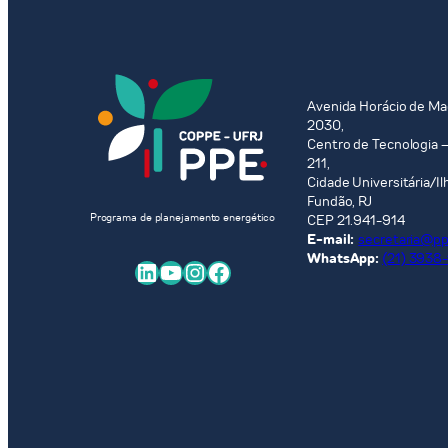
:
o
caso
da
implementação
Avenida Horácio de Ma
2030,
de
Centro de Tecnologia –
um
211,
novo
Cidade Universitária/Il
Fundão, RJ
sistema
Programa de planejamento energético
CEP 21.941-914
hidroviário
E-mail:
secretaria@ppe
na
WhatsApp:
(21) 3938
LinkedIn
Youtube
Instagram
Facebook
região
metropolitana
do
Rio
de
Janeiro