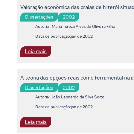
Valoração econômica das praias de Niterói situa
Dissertações
2002
Autoria:
Maria Tereza Alves de Oliveira Filha
Data de publicação:
jan de 2002
:
Leia mais
Valoração
econômica
das
A teoria das opções reais como ferramental na av
praias
Dissertações
2002
de
Niterói
Autoria:
João Leonardo da Silva Soito
situadas
Data de publicação:
jan de 2002
na
Baía
:
Leia mais
de
A
Guanabara.