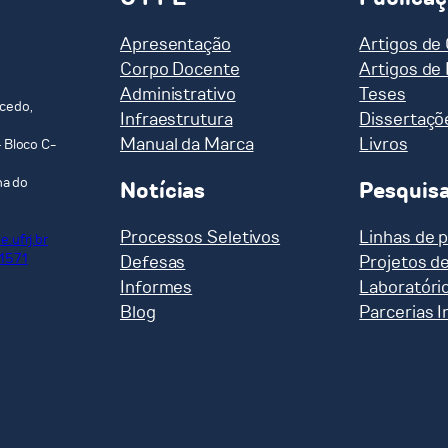
Apresentação
Artigos de
Corpo Docente
Artigos de
Administrativo
Teses
cedo,
Infraestrutura
Dissertaçõ
Manual da Marca
Livros
 Bloco C-
ha do
Notícias
Pesquis
Processos Seletivos
Linhas de 
.ufrj.br
-1571
Defesas
Projetos d
Informes
Laboratóri
Blog
Parcerias I