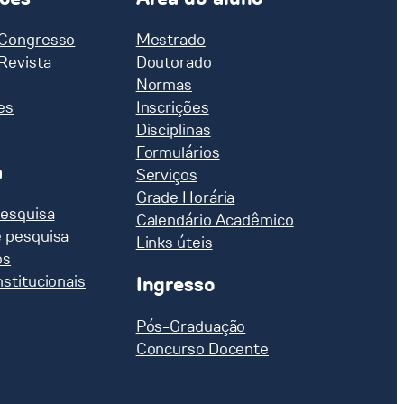
 Congresso
Mestrado
 Revista
Doutorado
Normas
es
Inscrições
Disciplinas
Formulários
a
Serviços
Grade Horária
pesquisa
Calendário Acadêmico
e pesquisa
Links úteis
os
nstitucionais
Ingresso
Pós-Graduação
Concurso Docente