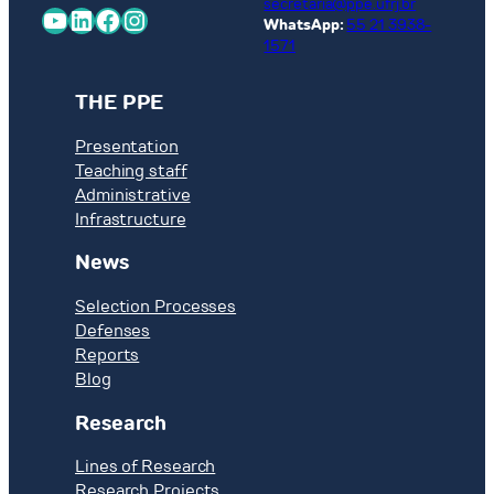
secretaria@ppe.ufrj.br
YouTube
LinkedIn
Facebook
Instagram
WhatsApp:
55 21 3938-
1571
THE PPE
Presentation
Teaching staff
Administrative
Infrastructure
News
Selection Processes
Defenses
Reports
Blog
Research
Lines of Research
Research Projects