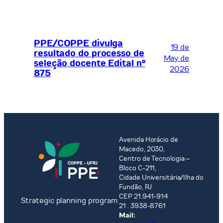
PPE/COPPE divulga
19 de
resultado do processo de
May de
seleção docente Edital nº
2026
875
Avenida Horácio de
Macedo, 2030,
Centro de Tecnologia –
Bloco C-211,
Cidade Universitária/Ilha do
Fundão, RJ
CEP 21.941-914
Strategic planning program
21 . 3938-8761
Mail: