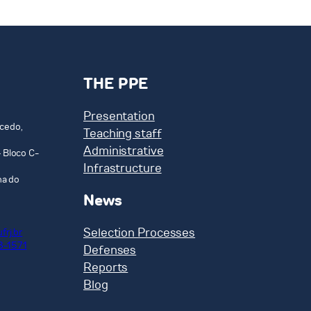
THE PPE
Presentation
cedo,
Teaching staff
Administrative
 Bloco C-
Infrastructure
ha do
News
Selection Processes
frj.br
8-1571
Defenses
Reports
Blog