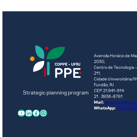
Avenida Horácio de Ma
2030,
Centro de Tecnologia –
211,
Cidade Universitária/Il
Fundão, RJ
CEP 21.941-914
Strategic planning program
21 . 3938-8761
Mail:
secretaria@ppe.u
WhatsApp:
55 21 393
YouTube
LinkedIn
Facebook
Instagram