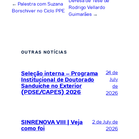
Defesa de Tese de
←
Palestra com Suzana
Rodrigo Vellardo
Borschiver no Ciclo PPE
Guimarães
→
OUTRAS NOTÍCIAS
24 de
Seleção interna – Programa
Institucional de Doutorado
July
Sanduíche no Exterior
de
(PDSE/CAPES) 2026
2026
SINRENOVA VIII | Veja
2 de July de
como foi
2026