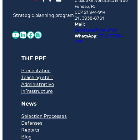
Cidade Universitária/Ilha do
Fundão, RJ
CEP 21.941-914
Strategic planning program
21 . 3938-8761
Mail:
secretaria@ppe.ufrj.br
YouTube
LinkedIn
Facebook
Instagram
WhatsApp:
55 21 3938-
1571
THE PPE
Presentation
Teaching staff
Administrative
Infrastructure
News
Selection Processes
Defenses
Reports
Blog