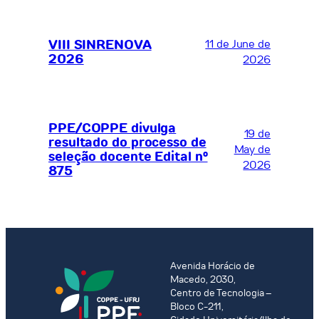
VIII SINRENOVA
11 de June de
2026
2026
PPE/COPPE divulga
19 de
resultado do processo de
May de
seleção docente Edital nº
2026
875
Avenida Horácio de
Macedo, 2030,
Centro de Tecnologia –
Bloco C-211,