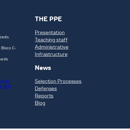
THE PPE
Presentation
cedo,
Teaching staff
Administrative
 Bloco C-
Infrastructure
ha do
News
Selection Processes
frj.br
8-1571
Defenses
Reports
Blog