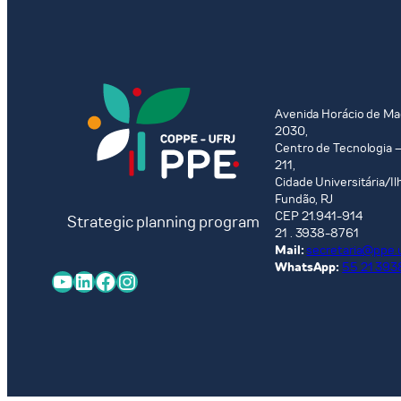
Avenida Horácio de Ma
2030,
Centro de Tecnologia –
211,
Cidade Universitária/Il
Fundão, RJ
CEP 21.941-914
Strategic planning program
21 . 3938-8761
Mail:
secretaria@ppe.u
WhatsApp:
55 21 393
YouTube
LinkedIn
Facebook
Instagram