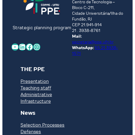
Centro de Tecnologia –
Bloco C-211,
Cidade Universitária/Ilha do
Fundão, RJ
CEP 21.941-914
Strategic planning program
21 . 3938-8761
Mail:
secretaria@ppe.ufrj.br
YouTube
LinkedIn
Facebook
Instagram
WhatsApp:
55 21 3938-
1571
THE PPE
Presentation
Teaching staff
Administrative
Infrastructure
News
Selection Processes
Defenses