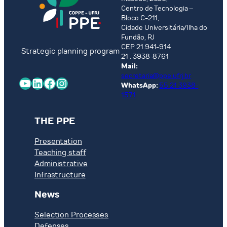
Centro de Tecnologia –
Bloco C-211,
Cidade Universitária/Ilha do
Fundão, RJ
CEP 21.941-914
Strategic planning program
21 . 3938-8761
Mail:
secretaria@ppe.ufrj.br
YouTube
LinkedIn
Facebook
Instagram
WhatsApp:
55 21 3938-
1571
THE PPE
Presentation
Teaching staff
Administrative
Infrastructure
News
Selection Processes
Defenses