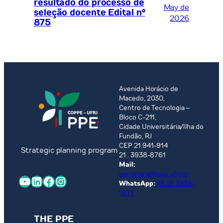
resultado do processo de
May de
seleção docente Edital nº
2026
875
Avenida Horácio de
Macedo, 2030,
Centro de Tecnologia –
Bloco C-211,
Cidade Universitária/Ilha do
Fundão, RJ
CEP 21.941-914
Strategic planning program
21 . 3938-8761
Mail:
secretaria@ppe.ufrj.br
YouTube
LinkedIn
Facebook
Instagram
WhatsApp:
55 21 3938-
1571
THE PPE