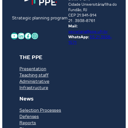
Cidade Universitária/Ilha do
Fundão, RJ
CEP 21.941-914
Strategic planning program
21 . 3938-8761
Mail:
secretaria@ppe.ufrj.br
YouTube
LinkedIn
Facebook
Instagram
WhatsApp:
55 21 3938-
1571
THE PPE
Presentation
Teaching staff
Administrative
Infrastructure
News
Selection Processes
Defenses
Reports