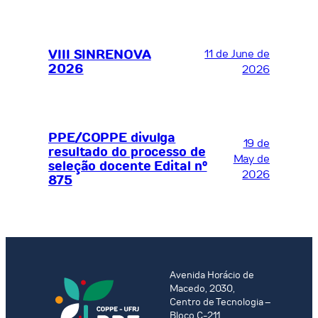
VIII SINRENOVA
11 de June de
2026
2026
PPE/COPPE divulga
19 de
resultado do processo de
May de
seleção docente Edital nº
2026
875
Avenida Horácio de
Macedo, 2030,
Centro de Tecnologia –
Bloco C-211,