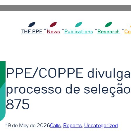
THE PPE
News
Publications
Research
Co
PPE/COPPE divulga 
processo de seleção
875
19 de May de 2026
Calls
, 
Reports
, 
Uncategorized