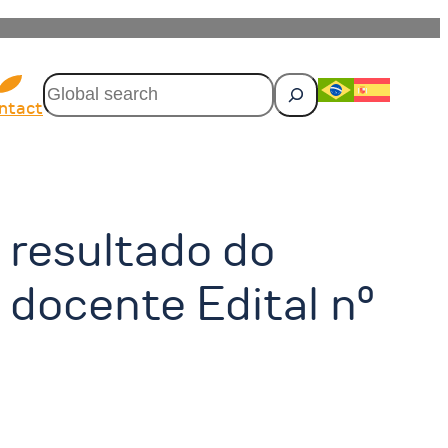
P
e
ntact
s
q
u
i
s
a
resultado do
r
 docente Edital nº