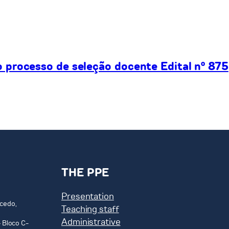
processo de seleção docente Edital nº 875
THE PPE
Presentation
cedo,
Teaching staff
Administrative
 Bloco C-