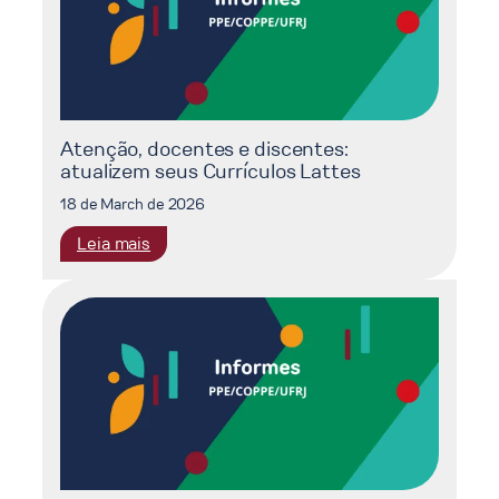
de
seleção
docente
Edital
nº
875
Atenção, docentes e discentes:
atualizem seus Currículos Lattes
18 de March de 2026
:
Leia mais
Atenção,
docentes
e
discentes:
atualizem
seus
Currículos
Lattes