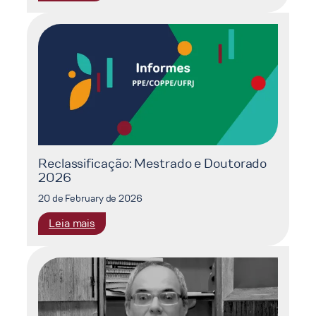
Mudanças
Climáticas:
O
Impacto
dos
Eventos
Compostos
na
Sociedade
Reclassificação: Mestrado e Doutorado
2026
20 de February de 2026
:
Leia mais
Reclassificação:
Mestrado
e
Doutorado
2026