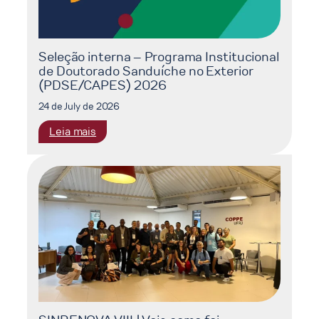
Seleção interna – Programa Institucional
de Doutorado Sanduíche no Exterior
(PDSE/CAPES) 2026
24 de July de 2026
:
Leia mais
Seleção
interna
–
Programa
Institucional
de
Doutorado
Sanduíche
no
Exterior
(PDSE/CAPES)
2026