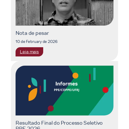
Nota de pesar
10 de February de 2026
:
Leia mais
Nota
de
pesar
Resultado Final do Processo Seletivo
PPE 2026