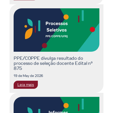
VIII
SINRENOVA
2026
PPE/COPPE divulga resultado do
processo de seleção docente Edital nº
875
19 de May de 2026
:
Leia mais
PPE/COPPE
divulga
resultado
do
processo