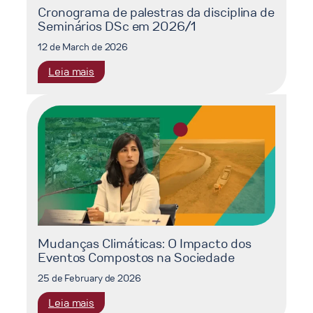
Cronograma de palestras da disciplina de
Seminários DSc em 2026/1
12 de March de 2026
:
Leia mais
Cronograma
de
palestras
da
disciplina
de
Seminários
DSc
em
2026/1
Mudanças Climáticas: O Impacto dos
Eventos Compostos na Sociedade
25 de February de 2026
:
Leia mais