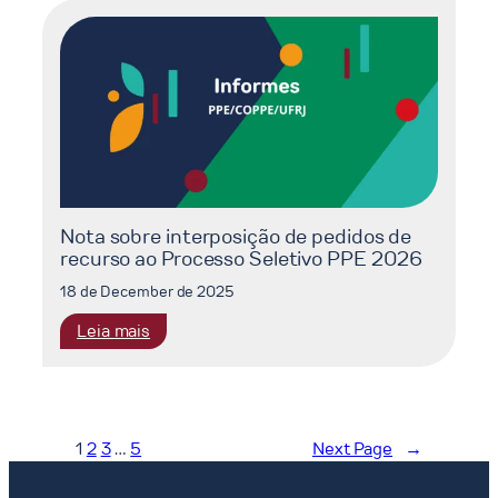
dos
Requerimentos
de
Reconsideração
ao
Processo
Seletivo
PPE
2026
Nota sobre interposição de pedidos de
recurso ao Processo Seletivo PPE 2026
18 de December de 2025
:
Leia mais
Nota
sobre
interposição
de
1
2
3
…
5
Next Page
→
pedidos
de