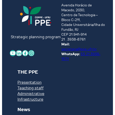
recurso
Avenida Horácio de
ao
Macedo, 2030,
Processo
Centro de Tecnologia –
Seletivo
Bloco C-211,
PPE
Cidade Universitária/Ilha do
2026
Fundão, RJ
CEP 21.941-914
Strategic planning program
21 . 3938-8761
Mail:
secretaria@ppe.ufrj.br
YouTube
LinkedIn
Facebook
Instagram
WhatsApp:
55 21 3938-
1571
THE PPE
Presentation
Teaching staff
Administrative
Infrastructure
News