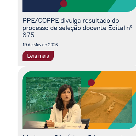
no
Exterior
(PDSE/CAPES)
PPE/COPPE divulga resultado do
2026
processo de seleção docente Edital nº
875
19 de May de 2026
:
Leia mais
PPE/COPPE
divulga
resultado
do
processo
de
seleção
docente
Edital
nº