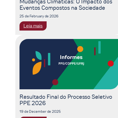
Mudanças Climáticas: O Impacto dos
875
Eventos Compostos na Sociedade
25 de February de 2026
:
Leia mais
Mudanças
Climáticas:
O
Impacto
dos
Eventos
Compostos
na
Sociedade
Resultado Final do Processo Seletivo
PPE 2026
19 de December de 2025