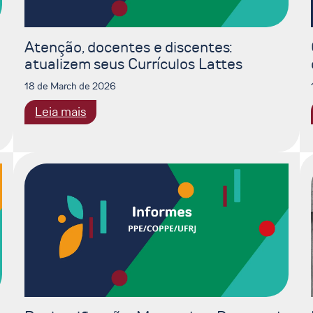
Atenção, docentes e discentes:
atualizem seus Currículos Lattes
18 de March de 2026
:
Leia mais
Atenção,
docentes
e
discentes:
atualizem
seus
Currículos
Lattes