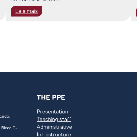
:
Leia mais
Resultados
dos
Requerimentos
de
Reconsideração
ao
Processo
Seletivo
PPE
2026
THE PPE
Presentation
cedo,
Teaching staff
Administrative
 Bloco C-
Infrastructure