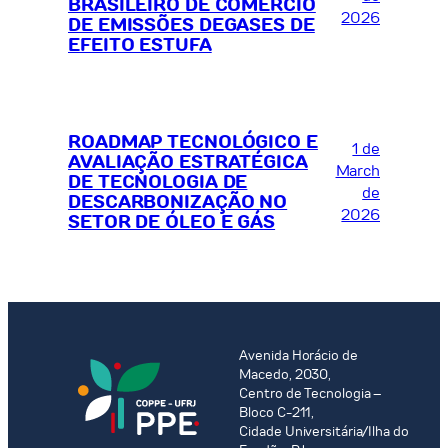
BRASILEIRO DE COMÉRCIO
2026
DE EMISSÕES DEGASES DE
EFEITO ESTUFA
ROADMAP TECNOLÓGICO E
1 de
AVALIAÇÃO ESTRATÉGICA
March
DE TECNOLOGIA DE
de
DESCARBONIZAÇÃO NO
2026
SETOR DE ÓLEO E GÁS
Avenida Horácio de
Macedo, 2030,
Centro de Tecnologia –
Bloco C-211,
Cidade Universitária/Ilha do