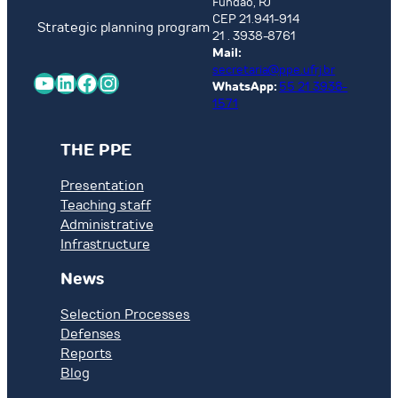
Fundão, RJ
CEP 21.941-914
Strategic planning program
21 . 3938-8761
Mail:
secretaria@ppe.ufrj.br
YouTube
LinkedIn
Facebook
Instagram
WhatsApp:
55 21 3938-
1571
THE PPE
Presentation
Teaching staff
Administrative
Infrastructure
News
Selection Processes
Defenses
Reports
Blog