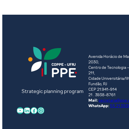
Avenida Horácio de Ma
2030,
Centro de Tecnologia –
211,
Cidade Universitária/Il
Fundão, RJ
CEP 21.941-914
Strategic planning program
21 . 3938-8761
Mail:
secretaria@ppe.u
WhatsApp:
55 21 393
YouTube
LinkedIn
Facebook
Instagram