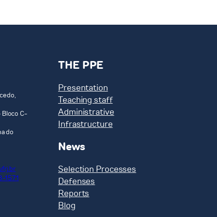
THE PPE
Presentation
cedo,
Teaching staff
Administrative
 Bloco C-
Infrastructure
ha do
News
Selection Processes
frj.br
8-1571
Defenses
Reports
Blog