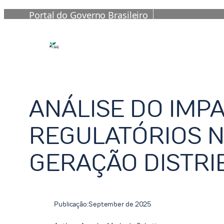
Portal do Governo Brasileiro
Skip
to
content
ANÁLISE DO IMP
REGULATÓRIOS N
GERAÇÃO DISTRI
Publicação:
September de 2025