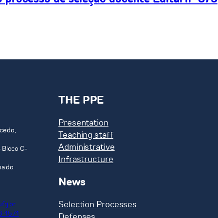
THE PPE
Presentation
cedo,
Teaching staff
Administrative
 Bloco C-
Infrastructure
ha do
News
Selection Processes
frj.br
8-1571
Defenses