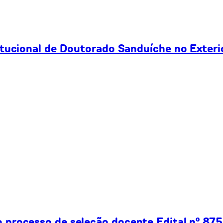
itucional de Doutorado Sanduíche no Exteri
processo de seleção docente Edital nº 875