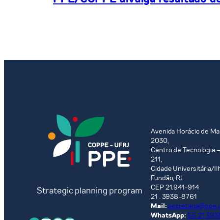
Avenida Horácio de Ma
2030,
Centro de Tecnologia –
211,
Cidade Universitária/Il
Fundão, RJ
CEP 21.941-914
Strategic planning program
21 . 3938-8761
Mail:
secretaria@ppe.u
WhatsApp:
55 21 393