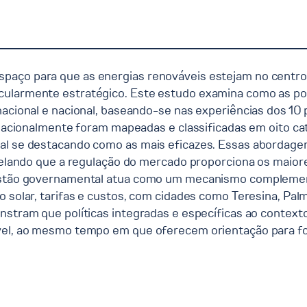
paço para que as energias renováveis estejam no centro 
cularmente estratégico. Este estudo examina como as pol
rnacional e nacional, baseando-se nas experiências dos 1
ernacionalmente foram mapeadas e classificadas em oito c
al se destacando como as mais eficazes. Essas abordagen
revelando que a regulação do mercado proporciona os maior
 gestão governamental atua como um mecanismo complemen
o solar, tarifas e custos, com cidades como Teresina, Pa
nstram que políticas integradas e específicas ao context
ável, ao mesmo tempo em que oferecem orientação para fo