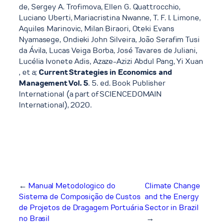
de, Sergey A. Trofimova, Ellen G. Quattrocchio,
Luciano Uberti, Mariacristina Nwanne, T. F. I. Limone,
Aquiles Marinovic, Milan Biraori, Oteki Evans
Nyamasege, Ondieki John Silveira, João Serafim Tusi
da Ávila, Lucas Veiga Borba, José Tavares de Juliani,
Lucélia Ivonete Adis, Azaze-Azizi Abdul Pang, Yi Xuan
,
et a
;
Current Strategies in Economics and
Management Vol. 5
. 5. ed. Book Publisher
International (a part of SCIENCEDOMAIN
International), 2020.
←
Manual Metodologico do
Climate Change
Sistema de Composição de Custos
and the Energy
de Projetos de Dragagem Portuária
Sector in Brazil
no Brasil
→