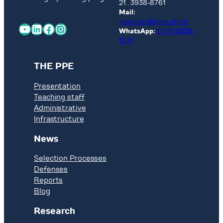
21 . 3938-8761
Mail:
secretaria@ppe.ufrj.br
YouTube
LinkedIn
Facebook
Instagram
WhatsApp:
55 21 3938-
1571
THE PPE
Presentation
Teaching staff
Administrative
Infrastructure
News
Selection Processes
Defenses
Reports
Blog
Research