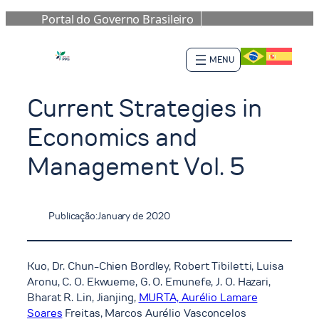
Portal do Governo Brasileiro
Skip
to
content
Current Strategies in
Economics and
Management Vol. 5
Publicação:
January de 2020
Kuo, Dr. Chun-Chien Bordley, Robert Tibiletti, Luisa
Aronu, C. O. Ekwueme, G. O. Emunefe, J. O. Hazari,
Bharat R. Lin, Jianjing,
MURTA, Aurélio Lamare
Soares
Freitas, Marcos Aurélio Vasconcelos