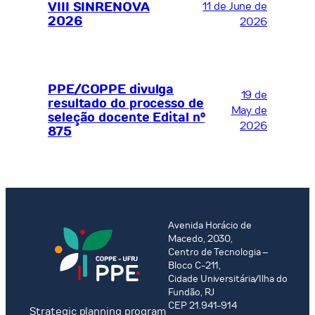
VIII SINRENOVA
11 de June de
2026
2026
PPE/COPPE divulga
19 de
resultado do processo de
May de
seleção docente Edital nº
2026
875
Avenida Horácio de
Macedo, 2030,
Centro de Tecnologia –
Bloco C-211,
Cidade Universitária/Ilha do
Fundão, RJ
CEP 21.941-914
Strategic planning program