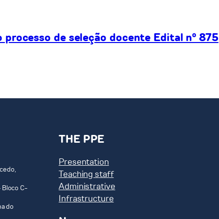
processo de seleção docente Edital nº 875
THE PPE
Presentation
cedo,
Teaching staff
Administrative
 Bloco C-
Infrastructure
ha do