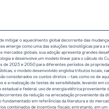
e mitigar o aquecimento global decorrente das mudanças 
ortes emerge como uma das soluções tecnológicas para a 
s mercados globais, sua adoção apresenta grandes desaf
ogia e desenvolve um modelo linear para o cálculo do Cu
 de 2023 e 2050 para diferentes períodos de propriedade.
blicas, o modelo desenvolvido engloba tributos locais, ca
só são considerados os custos diretos —tais como os de aq
s e a realização de testes de sensibilidade, levando em co
o estadual e federal, uso de energia elétrica proveniente 
 decorrentes da redução na arrecadação proveniente da di
 fundamentado em referências da literatura e do mercad
ios combinados de incentivos fiscais; entretanto, em um c