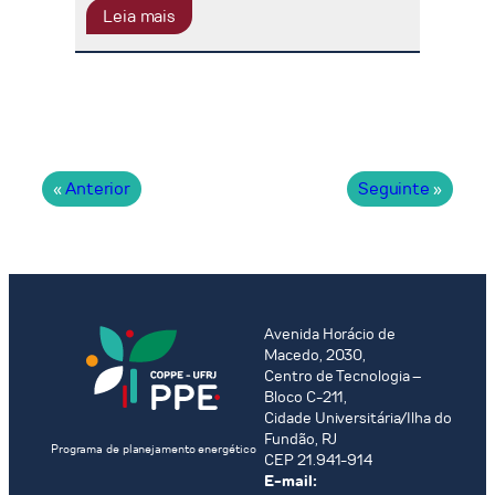
Leia mais
«
Anterior
Seguinte
»
Avenida Horácio de
Macedo, 2030,
Centro de Tecnologia –
Bloco C-211,
Cidade Universitária/Ilha do
Fundão, RJ
Programa de planejamento energético
CEP 21.941-914
E-mail: