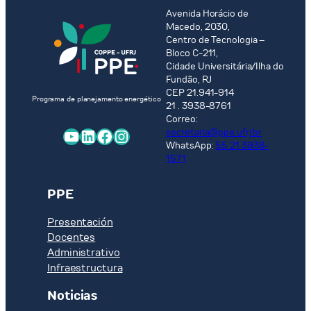
Avenida Horácio de
Macedo, 2030,
Centro de Tecnologia –
Bloco C-211,
Cidade Universitária/Ilha do
Fundão, RJ
CEP 21.941-914
Programa de planejamento energético
21 . 3938-8761
Correo:
YouTube
LinkedIn
Facebook
Instagram
secretaria@ppe.ufrj.br
WhatsApp:
55 21 3938-
1571
PPE
Presentación
Docentes
Administrativo
Infraestructura
Noticias