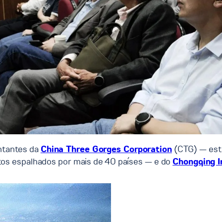
ntantes da
China Three Gorges Corporation
(CTG) — esta
os espalhados por mais de 40 países — e do
Chongqing I