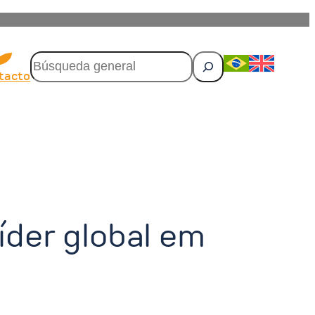
P
e
tacto
s
q
u
i
s
a
r
der global em