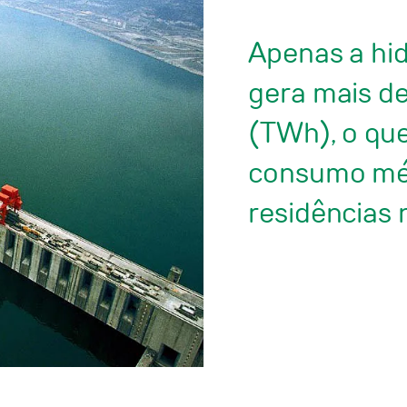
Apenas a hid
gera mais d
(TWh), o qu
consumo méd
residências n